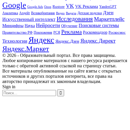
Google
VK
VK Реклама
Rustore
YandexGPT
Google Ads
Ozon
Дзен
Апдейт
Великобритания
Аналитика
Выдача
Детские поделки
Видео
Исследования
Маркетплейс
Искусственный интеллект
Нейросети
Поисковые системы
Минцифры
Наука
Обучение
Реклама
Правительство РФ
Роскомнадзор
Роскосмос
Приложения
РСЯ
Яндекс
Яндекс.Директ
Технологии
Яндекс.Дзен
Яндекс.Маркет
© 2026 - Образовательный портал. Все права защищены.
Любое копирование материалов с нашего ресурса разрешается
только с обратной активной ссылкой на страницу статьи.
Все материалы опубликованные на сайте взяты с открытых
источников и других порталов интернета, все права на
авторство принадлежат их законным владельцам.
Sign in