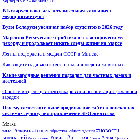
карьерные возможности
В Беларуси началась вступительная кампания в
медицинские вузы
Вузы Беларуси увеличат набор студентов в 2026 году
Марсоход Perseverance приблизился к историческому
рекорду и продолжает искать следы жизни на Марсе
Ленты под ордена и медали СССР в Минске
Как защитить диван от пятен, пыли и шерсти животных
Какие зарядные решения подходят для частных домов и
коттеджей
Ошибки владельцев электрокаров при организации домашней
зарядки
Почему самостоятельное продвижение сайта в поисковых
системах лучше, чем привлечение SEO агентства
Метки
#новости
#бизнес
#беларусь
#авто
#деньги
#брестская_область
#россия
компаний
#сша
#поиск
#футбол
#образование
#спорт