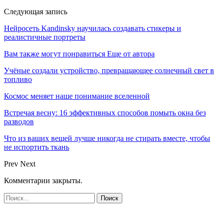
Следующая запись
Нейросеть Kandinsky научилась создавать стикеры и
реалистичные портреты
Вам также могут понравиться
Еще от автора
Учёные создали устройство, превращающее солнечный свет в
топливо
Космос меняет наше понимание вселенной
Встречая весну: 16 эффективных способов помыть окна без
разводов
Что из ваших вещей лучше никогда не стирать вместе, чтобы
не испортить ткань
Prev
Next
Комментарии закрыты.