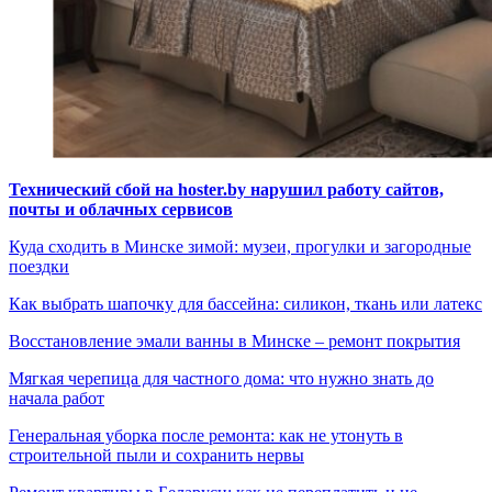
Технический сбой на hoster.by нарушил работу сайтов,
почты и облачных сервисов
Куда сходить в Минске зимой: музеи, прогулки и загородные
поездки
Как выбрать шапочку для бассейна: силикон, ткань или латекс
Восстановление эмали ванны в Минске – ремонт покрытия
Мягкая черепица для частного дома: что нужно знать до
начала работ
Генеральная уборка после ремонта: как не утонуть в
строительной пыли и сохранить нервы