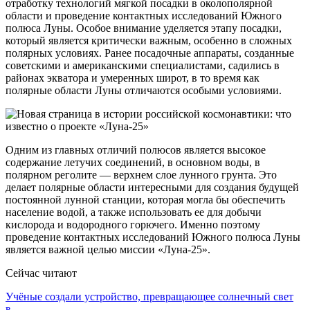
отработку технологий мягкой посадки в околополярной
области и проведение контактных исследований Южного
полюса Луны. Особое внимание уделяется этапу посадки,
который является критически важным, особенно в сложных
полярных условиях. Ранее посадочные аппараты, созданные
советскими и американскими специалистами, садились в
районах экватора и умеренных широт, в то время как
полярные области Луны отличаются особыми условиями.
Одним из главных отличий полюсов является высокое
содержание летучих соединений, в основном воды, в
полярном реголите — верхнем слое лунного грунта. Это
делает полярные области интересными для создания будущей
постоянной лунной станции, которая могла бы обеспечить
население водой, а также использовать ее для добычи
кислорода и водородного горючего. Именно поэтому
проведение контактных исследований Южного полюса Луны
является важной целью миссии «Луна-25».
Сейчас читают
Учёные создали устройство, превращающее солнечный свет
в…