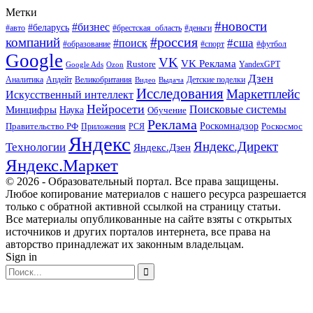
Метки
#новости
#бизнес
#беларусь
#авто
#деньги
#брестская_область
#россия
компаний
#сша
#поиск
#футбол
#образование
#спорт
Google
VK
VK Реклама
Rustore
YandexGPT
Google Ads
Ozon
Дзен
Апдейт
Великобритания
Аналитика
Выдача
Детские поделки
Видео
Исследования
Маркетплейс
Искусственный интеллект
Нейросети
Поисковые системы
Минцифры
Наука
Обучение
Реклама
Правительство РФ
Роскомнадзор
Роскосмос
Приложения
РСЯ
Яндекс
Яндекс.Директ
Технологии
Яндекс.Дзен
Яндекс.Маркет
© 2026 - Образовательный портал. Все права защищены.
Любое копирование материалов с нашего ресурса разрешается
только с обратной активной ссылкой на страницу статьи.
Все материалы опубликованные на сайте взяты с открытых
источников и других порталов интернета, все права на
авторство принадлежат их законным владельцам.
Sign in