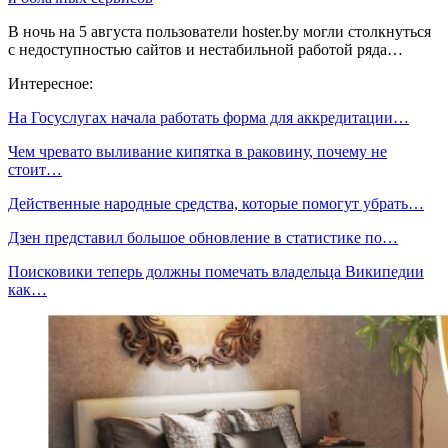
В ночь на 5 августа пользователи hoster.by могли столкнуться
с недоступностью сайтов и нестабильной работой ряда…
Интересное:
На Госуслугах начала работать форма для аккредитации…
Чем чревато выливание кипятка в раковину, почему не
стоит…
Действенные народные средства, которые помогут убрать…
Дзен представил большое обновление в статистике по…
Поисковики теперь должны помечать владельца Википедии
как…