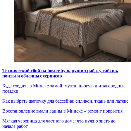
Технический сбой на hoster.by нарушил работу сайтов,
почты и облачных сервисов
Куда сходить в Минске зимой: музеи, прогулки и загородные
поездки
Как выбрать шапочку для бассейна: силикон, ткань или латекс
Восстановление эмали ванны в Минске – ремонт покрытия
Мягкая черепица для частного дома: что нужно знать до
начала работ