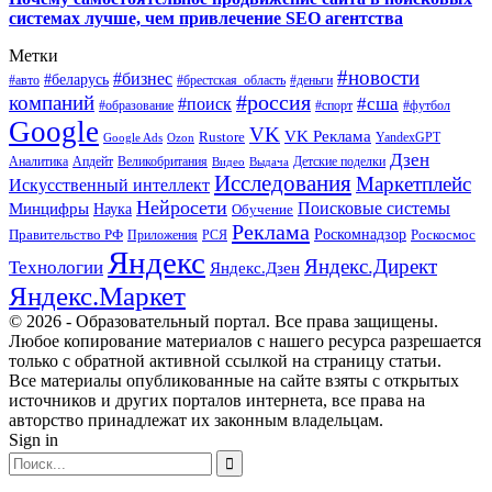
системах лучше, чем привлечение SEO агентства
Метки
#новости
#бизнес
#беларусь
#авто
#деньги
#брестская_область
#россия
компаний
#сша
#поиск
#футбол
#образование
#спорт
Google
VK
VK Реклама
Rustore
YandexGPT
Google Ads
Ozon
Дзен
Апдейт
Великобритания
Аналитика
Выдача
Детские поделки
Видео
Исследования
Маркетплейс
Искусственный интеллект
Нейросети
Поисковые системы
Минцифры
Наука
Обучение
Реклама
Правительство РФ
Роскомнадзор
Роскосмос
Приложения
РСЯ
Яндекс
Яндекс.Директ
Технологии
Яндекс.Дзен
Яндекс.Маркет
© 2026 - Образовательный портал. Все права защищены.
Любое копирование материалов с нашего ресурса разрешается
только с обратной активной ссылкой на страницу статьи.
Все материалы опубликованные на сайте взяты с открытых
источников и других порталов интернета, все права на
авторство принадлежат их законным владельцам.
Sign in