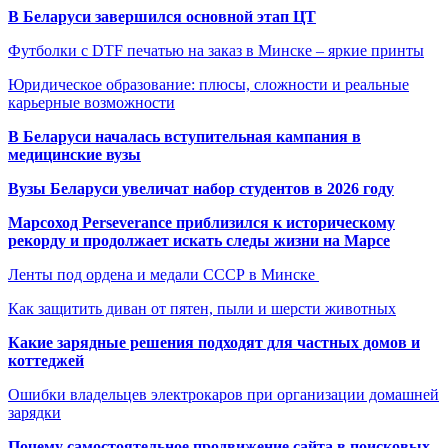
В Беларуси завершился основной этап ЦТ
Футболки с DTF печатью на заказ в Минске – яркие принты
Юридическое образование: плюсы, сложности и реальные
карьерные возможности
В Беларуси началась вступительная кампания в
медицинские вузы
Вузы Беларуси увеличат набор студентов в 2026 году
Марсоход Perseverance приблизился к историческому
рекорду и продолжает искать следы жизни на Марсе
Ленты под ордена и медали СССР в Минске
Как защитить диван от пятен, пыли и шерсти животных
Какие зарядные решения подходят для частных домов и
коттеджей
Ошибки владельцев электрокаров при организации домашней
зарядки
Почему самостоятельное продвижение сайта в поисковых