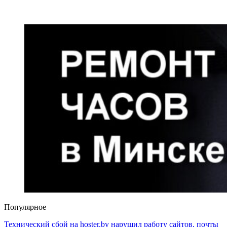
Популярное
Технический сбой на hoster.by нарушил работу сайтов, почты