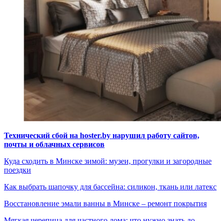
Технический сбой на hoster.by нарушил работу сайтов,
почты и облачных сервисов
Куда сходить в Минске зимой: музеи, прогулки и загородные
поездки
Как выбрать шапочку для бассейна: силикон, ткань или латекс
Восстановление эмали ванны в Минске – ремонт покрытия
Мягкая черепица для частного дома: что нужно знать до