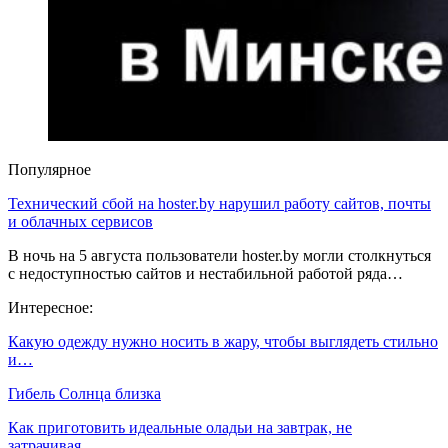
Популярное
Технический сбой на hoster.by нарушил работу сайтов, почты
и облачных сервисов
В ночь на 5 августа пользователи hoster.by могли столкнуться
с недоступностью сайтов и нестабильной работой ряда…
Интересное:
Какую одежду нужно носить в жару, чтобы выглядеть стильно
и…
Гибель Солнца близка
Как приготовить идеальные оладьи на завтрак, не
затрачивая…