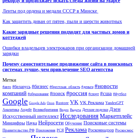
рекорду и продолжает искать следы жизни на Марсе
Ленты под ордена и медали СССР в Минске
Как защитить диван от пятен, пыли и шерсти животных
Какие зарядные решения подходят для частных домов и
коттеджей
Ошибки владельцев электрокаров при организации домашней
зарядки
Почему самостоятельное продвижение сайта в поисковых
системах лучше, чем привлечение SEO агентства
Метки
#новости
#бизнес
#беларусь
#авто
#деньги
#брестская_область
#россия
компаний
#сша
#поиск
#футбол
#образование
#спорт
Google
VK
VK Реклама
Rustore
YandexGPT
Google Ads
Ozon
Дзен
Апдейт
Великобритания
Аналитика
Выдача
Детские поделки
Видео
Исследования
Маркетплейс
Искусственный интеллект
Нейросети
Поисковые системы
Минцифры
Наука
Обучение
Реклама
Правительство РФ
Роскомнадзор
Роскосмос
Приложения
РСЯ