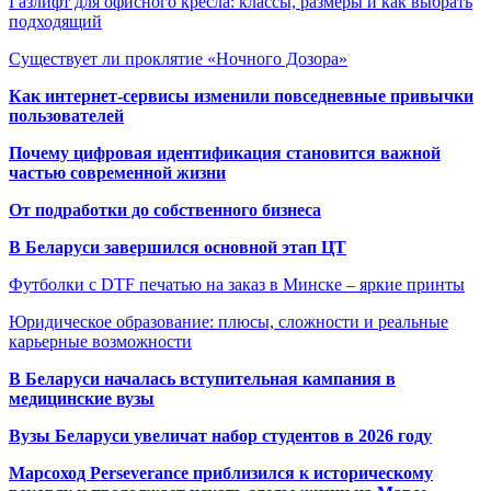
Газлифт для офисного кресла: классы, размеры и как выбрать
подходящий
Существует ли проклятие «Ночного Дозора»
Как интернет-сервисы изменили повседневные привычки
пользователей
Почему цифровая идентификация становится важной
частью современной жизни
От подработки до собственного бизнеса
В Беларуси завершился основной этап ЦТ
Футболки с DTF печатью на заказ в Минске – яркие принты
Юридическое образование: плюсы, сложности и реальные
карьерные возможности
В Беларуси началась вступительная кампания в
медицинские вузы
Вузы Беларуси увеличат набор студентов в 2026 году
Марсоход Perseverance приблизился к историческому