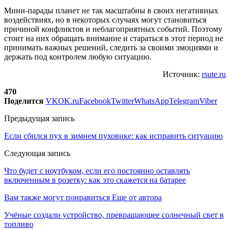
Мини-парады планет не так масштабны в своих негативных
воздействиях, но в некоторых случаях могут становиться
причиной конфликтов и неблагоприятных событий. Поэтому
стоит на них обращать внимание и стараться в этот период не
принимать важных решений, следить за своими эмоциями и
держать под контролем любую ситуацию.
Источник:
rsute.ru
470
Поделится
VK
OK.ru
Facebook
Twitter
WhatsApp
Telegram
Viber
Предыдущая запись
Если сбился пух в зимнем пуховике: как исправить ситуацию
Следующая запись
Что будет с ноутбуком, если его постоянно оставлять
включенным в розетку: как это скажется на батарее
Вам также могут понравиться
Еще от автора
Учёные создали устройство, превращающее солнечный свет в
топливо