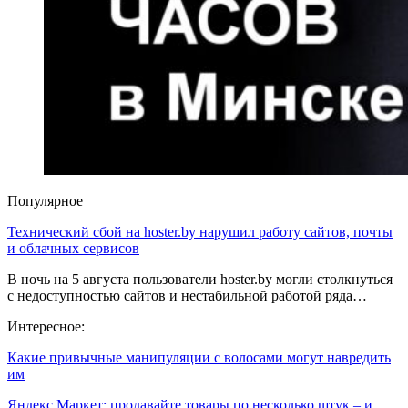
Популярное
Технический сбой на hoster.by нарушил работу сайтов, почты
и облачных сервисов
В ночь на 5 августа пользователи hoster.by могли столкнуться
с недоступностью сайтов и нестабильной работой ряда…
Интересное:
Какие привычные манипуляции с волосами могут навредить
им
Яндекс.Маркет: продавайте товары по несколько штук – и…