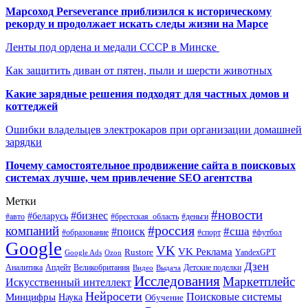
Марсоход Perseverance приблизился к историческому
рекорду и продолжает искать следы жизни на Марсе
Ленты под ордена и медали СССР в Минске
Как защитить диван от пятен, пыли и шерсти животных
Какие зарядные решения подходят для частных домов и
коттеджей
Ошибки владельцев электрокаров при организации домашней
зарядки
Почему самостоятельное продвижение сайта в поисковых
системах лучше, чем привлечение SEO агентства
Метки
#новости
#бизнес
#беларусь
#авто
#деньги
#брестская_область
#россия
компаний
#сша
#поиск
#футбол
#образование
#спорт
Google
VK
VK Реклама
Rustore
YandexGPT
Google Ads
Ozon
Дзен
Апдейт
Великобритания
Аналитика
Выдача
Детские поделки
Видео
Исследования
Маркетплейс
Искусственный интеллект
Нейросети
Поисковые системы
Минцифры
Наука
Обучение