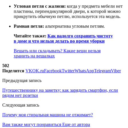
Угловая петля с жалюзи:
когда у предмета мебели нет
пластины, перпендикулярной двери, к которой можно
прикрутить обычную петлю, используется эта модель.
Рамная петля:
альтернатива угловым петлям.
Читайте также:
Как надолго сохранить чистоту
в доме и что нельзя делать во время уборки
Вешать или складывать? Какие вещи нельзя
хранить на вешалках
502
Поделится
VK
OK.ru
Facebook
Twitter
WhatsApp
Telegram
Viber
Предыдущая запись
Путешественнику на заметку: как зарядить смартфон, если
рядом нет розетки
Следующая запись
Почему моя стиральная машина не отжимает?
Вам также могут понравиться
Еще от автора