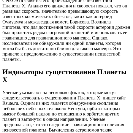
CNEOS14 является его происхождение с неизвестной
Планеты Х. Анализ его движения и скорости показал, что он
развивал скорость, значительно превышающую скорость
известных космических объектов, таких как астероид
Оумуамуа и межзвездная комета Борисова. Возникла
гипотеза, что для достижения такой скорости астероид должен
был пролететь рядом с огромной планетой и использовать ее
гравитацию для гравитационного маневра. Однако,
исследователи не обнаружили ни одной планеты, которая
могла бы быть достаточно близко для такого маневра. Это
привело к предположению о существовании неизвестной
планеты.
Индикаторы существования Планеты
Х
Ученые указывают на несколько фактов, которые могут
свидетельствовать о существовании Планеты Х, пишет сайт
Rsute.ru. Одним из них является обнаружение скопления
небольших небесных тел около Нептуна, орбиты которых
имеют большой наклон по отношению к орбитам других
планет и вытянуты в одном направлении. Ученые
предполагают, что это следствие гравитационного влияния
неизвестной планеты. Вычисления астрономов также