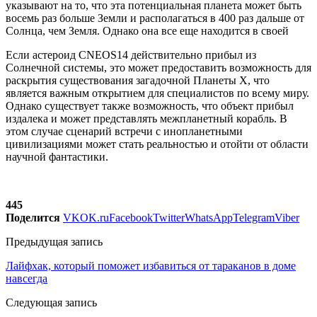
указывают на то, что эта потенциальная планета может быть
восемь раз больше Земли и располагаться в 400 раз дальше от
Солнца, чем Земля. Однако она все еще находится в своей
Если астероид CNEOS14 действительно прибыл из
Солнечной системы, это может предоставить возможность для
раскрытия существования загадочной Планеты Х, что
является важным открытием для специалистов по всему миру.
Однако существует также возможность, что объект прибыл
издалека и может представлять межпланетный корабль. В
этом случае сценарий встречи с инопланетными
цивилизациями может стать реальностью и отойти от области
научной фантастики.
445
Поделится
VK
OK.ru
Facebook
Twitter
WhatsApp
Telegram
Viber
Предыдущая запись
Лайфхак, который поможет избавиться от тараканов в доме
навсегда
Следующая запись