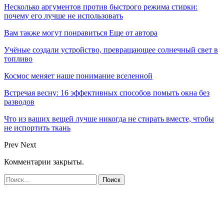
Несколько аргументов против быстрого режима стирки:
почему его лучше не использовать
Вам также могут понравиться
Еще от автора
Учёные создали устройство, превращающее солнечный свет в
топливо
Космос меняет наше понимание вселенной
Встречая весну: 16 эффективных способов помыть окна без
разводов
Что из ваших вещей лучше никогда не стирать вместе, чтобы
не испортить ткань
Prev
Next
Комментарии закрыты.