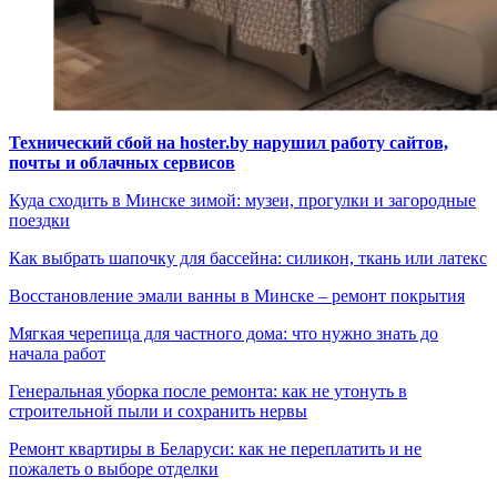
Технический сбой на hoster.by нарушил работу сайтов,
почты и облачных сервисов
Куда сходить в Минске зимой: музеи, прогулки и загородные
поездки
Как выбрать шапочку для бассейна: силикон, ткань или латекс
Восстановление эмали ванны в Минске – ремонт покрытия
Мягкая черепица для частного дома: что нужно знать до
начала работ
Генеральная уборка после ремонта: как не утонуть в
строительной пыли и сохранить нервы
Ремонт квартиры в Беларуси: как не переплатить и не
пожалеть о выборе отделки