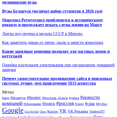
медицинские вузы
Вузы Беларуси увеличат набор студентов в 2026 году
Марсоход Perseverance приблизился к историческому
рекорду и продолжает искать следы жизни на Марсе
Ленты под ордена и медали СССР в Минске
Как защитить диван от пятен, пыли и шерсти животных
Какие зарядные решения подходят для частных домов и
коттеджей
Ошибки владельцев электрокаров при организации домашней
зарядки
Почему самостоятельное продвижение сайта в поисковых
системах лучше, чем привлечение SEO агентства
Метки
#новости
#бизнес
#беларусь
#авто
#деньги
#брестская_область
#россия
компаний
#сша
#поиск
#футбол
#образование
#спорт
Google
VK
VK Реклама
Rustore
YandexGPT
Google Ads
Ozon
Дзен