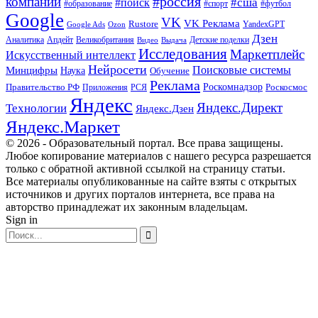
#россия
компаний
#сша
#поиск
#футбол
#образование
#спорт
Google
VK
VK Реклама
Rustore
YandexGPT
Google Ads
Ozon
Дзен
Апдейт
Великобритания
Аналитика
Выдача
Детские поделки
Видео
Исследования
Маркетплейс
Искусственный интеллект
Нейросети
Поисковые системы
Минцифры
Наука
Обучение
Реклама
Правительство РФ
Роскомнадзор
Роскосмос
Приложения
РСЯ
Яндекс
Яндекс.Директ
Технологии
Яндекс.Дзен
Яндекс.Маркет
© 2026 - Образовательный портал. Все права защищены.
Любое копирование материалов с нашего ресурса разрешается
только с обратной активной ссылкой на страницу статьи.
Все материалы опубликованные на сайте взяты с открытых
источников и других порталов интернета, все права на
авторство принадлежат их законным владельцам.
Sign in