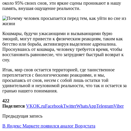
около 95% своих снов, эти яркие сцены проникают в нашу
память, внушая ощущение реальности.
Кошмары, будучи ужасающими и вызывающими бурю
эмоций, могут привести к физическим реакциям, таким как
бегство или борьба, активизируя выделение адреналина.
Проснувшись от кошмара, человеку требуется время, чтобы
восстановить равновесие, что затрудняет быстрый возврат к
сну.
Итак, мир снов остается территорией, где таинственное
переплетается с биологическими реакциями, и мы,
просыпаясь от снов, несем с собой лишь остатки той
удивительной и неуловимой реальности, что так и остается за
гранью нашего понимания.
422
Поделится
VK
OK.ru
Facebook
Twitter
WhatsApp
Telegram
Viber
Предыдущая запись
В Яндекс Маркете появился аналог Вордстата