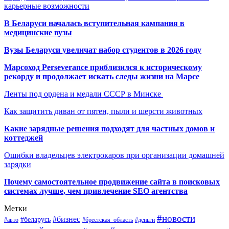
карьерные возможности
В Беларуси началась вступительная кампания в
медицинские вузы
Вузы Беларуси увеличат набор студентов в 2026 году
Марсоход Perseverance приблизился к историческому
рекорду и продолжает искать следы жизни на Марсе
Ленты под ордена и медали СССР в Минске
Как защитить диван от пятен, пыли и шерсти животных
Какие зарядные решения подходят для частных домов и
коттеджей
Ошибки владельцев электрокаров при организации домашней
зарядки
Почему самостоятельное продвижение сайта в поисковых
системах лучше, чем привлечение SEO агентства
Метки
#новости
#бизнес
#беларусь
#авто
#деньги
#брестская_область