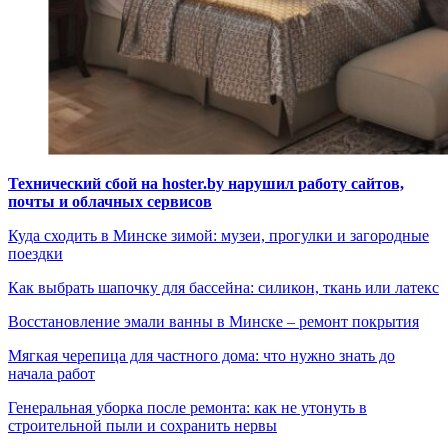
Технический сбой на hoster.by нарушил работу сайтов,
почты и облачных сервисов
Куда сходить в Минске зимой: музеи, прогулки и загородные
поездки
Как выбрать шапочку для бассейна: силикон, ткань или латекс
Восстановление эмали ванны в Минске – ремонт покрытия
Мягкая черепица для частного дома: что нужно знать до
начала работ
Генеральная уборка после ремонта: как не утонуть в
строительной пыли и сохранить нервы