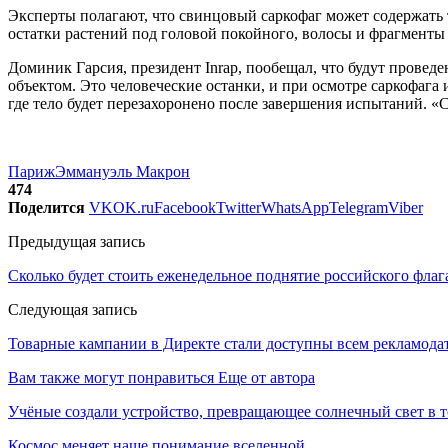
Эксперты полагают, что свинцовый саркофаг может содержать 
остатки растений под головой покойного, волосы и фрагменты
Доминик Гарсия, президент Inrap, пообещал, что будут провед
объектом. Это человеческие останки, и при осмотре саркофага 
где тело будет перезахоронено после завершения испытаний. «С
Париж
Эммануэль Макрон
474
Поделится
VK
OK.ru
Facebook
Twitter
WhatsApp
Telegram
Viber
Предыдущая запись
Сколько будет стоить еженедельное поднятие российского флаг
Следующая запись
Товарные кампании в Директе стали доступны всем рекламода
Вам также могут понравиться
Еще от автора
Учёные создали устройство, превращающее солнечный свет в 
Космос меняет наше понимание вселенной