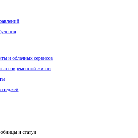
правлений
бучения
очты и облачных сервисов
стью современной жизни
нты
оттеджей
робницы и статуи