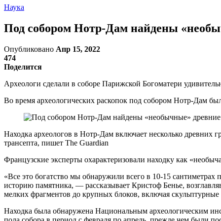
Наука
Под собором Нотр-Дам найдены «необы
Опубликовано
Апр 15, 2022
474
Поделится
Археологи сделали в соборе Парижской Богоматери удивитель
Во время археологических раскопок под собором Нотр-Дам был
Находка археологов в Нотр-Дам включает несколько древних г
трансепта, пишет The Guardian
Французские эксперты охарактеризовали находку как «необы
«Все это богатство мы обнаружили всего в 10-15 сантиметра
историю памятника, — рассказывает Кристоф Бенье, возглавля
мелких фрагментов до крупных блоков, включая скульптурные 
Находка была обнаружена Национальным археологическим инст
пола собора в период с февраля по апрель, прежде чем были п