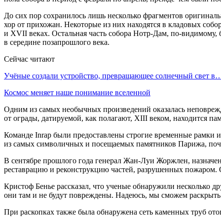
До сих пор сохранилось лишь несколько фрагментов оригиналь
хор от прихожан. Некоторые из них находятся в кладовых собо
и XVII веках. Остальная часть собора Нотр-Дам, по-видимому
в середине позапрошлого века.
Сейчас читают
Учёные создали устройство, превращающее солнечный свет в
Космос меняет наше понимание вселенной
Одним из самых необычных произведений оказалась неповрежд
от ограды, датируемой, как полагают, XIII веком, находится па
Команде Inrap были предоставлены строгие временные рамки и 
из самых символичных и посещаемых памятников Парижа, почти
В сентябре прошлого года генерал Жан-Луи Жоржлен, назначенн
реставрацию и реконструкцию частей, разрушенных пожаром. Он
Кристоф Бенье рассказал, что ученые обнаружили несколько др
они там и не будут повреждены. Надеюсь, мы сможем раскрыть 
При раскопках также была обнаружена сеть каменных труб ото