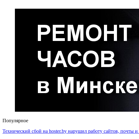
Популярное
Технический сбой на hoster.by нарушил работу сайтов, почты и