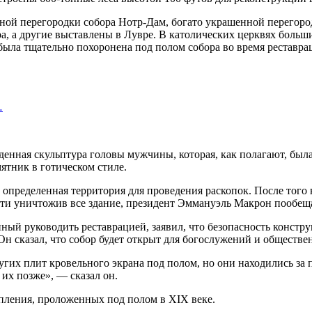
ной перегородки собора Нотр-Дам, богато украшенной перегород
ра, а другие выставлены в Лувре. В католических церквях боль
, была тщательно похоронена под полом собора во время рестав
…
енная скульптура головы мужчины, которая, как полагают, была
мятник в готическом стиле.
определенная территория для проведения раскопок. После того к
 уничтожив все здание, президент Эммануэль Макрон пообещал 
ый руководить реставрацией, заявил, что безопасность конструк
 сказал, что собор будет открыт для богослужений и обществен
угих плит кровельного экрана под полом, но они находились за
их позже», — сказал он.
пления, проложенных под полом в XIX веке.