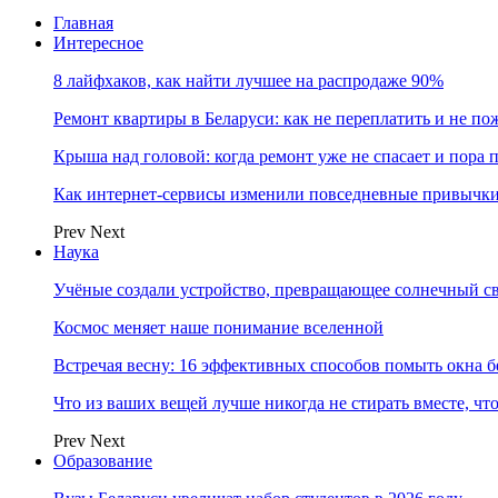
Главная
Интересное
8 лайфхаков, как найти лучшее на распродаже 90%
Ремонт квартиры в Беларуси: как не переплатить и не по
Крыша над головой: когда ремонт уже не спасает и пора
Как интернет-сервисы изменили повседневные привычки
Prev
Next
Наука
Учёные создали устройство, превращающее солнечный св
Космос меняет наше понимание вселенной
Встречая весну: 16 эффективных способов помыть окна б
Что из ваших вещей лучше никогда не стирать вместе, чт
Prev
Next
Образование