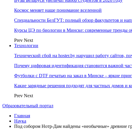
Вузы Беларуси увеличат набор студентов в 2026 году
Космос меняет наше понимание вселенной
Специальности БелГУТ: полный обзор факультетов и на
Курсы ЦЭ по биологии в Минске: современные тренды о
Prev
Next
Технологии
Технический сбой на hoster.by нарушил работу сайтов, п
Почему цифровая идентификация становится важной ча
Футболки с DTF печатью на заказ в Минске – яркие при
Какие зарядные решения подходят для частных домов и к
Prev
Next
Образовательный портал
Главная
Наука
Под собором Нотр-Дам найдены «необычные» древние г