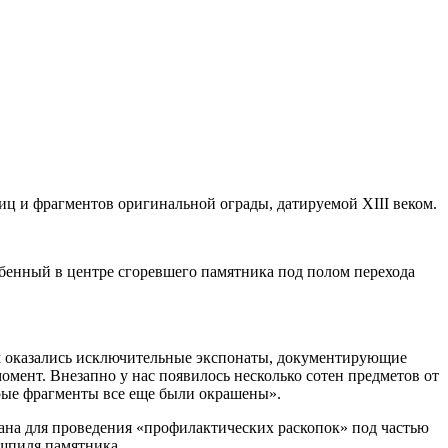
иц и фрагментов оригинальной ограды, датируемой XIII веком.
ебенный в центре сгоревшего памятника под полом перехода
ам оказались исключительные экспонаты, документирующие
мент. Внезапно у нас появилось несколько сотен предметов от
орые фрагменты все еще были окрашены».
ана для проведения «профилактических раскопок» под частью
 шпиля памятника.