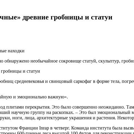
чные» древние гробницы и статуи
ные находки
о обнаружено необычайное сокровище статуй, скульптур, гробн
робниц средневековья и свинцовый саркофаг в форме тела, погр
чайную и эмоционально важную».
х под плитами перекрытия. Это было совершенно неожиданно. Т
вший научную группу на раскопках. – Это был эмоциональный мо
руки, ноги, лица, архитектурные украшения и растения. Некот
итутом Франции Inrap в четверг. Команда института была вызв
остроены 600-тонные леса высотой 100 футов для реконструкции