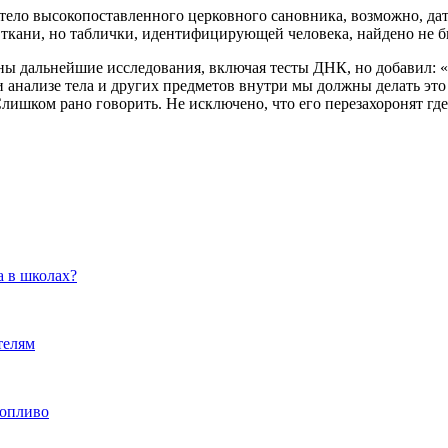
тело высокопоставленного церковного сановника, возможно, да
 ткани, но таблички, идентифицирующей человека, найдено не б
ены дальнейшие исследования, включая тесты ДНК, но добавил: 
и анализе тела и других предметов внутри мы должны делать это 
лишком рано говорить. Не исключено, что его перезахоронят где
а в школах?
телям
топливо