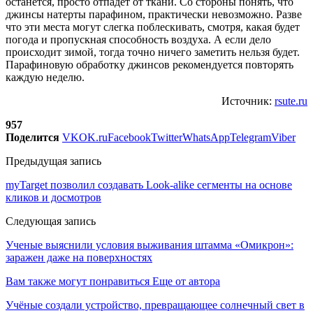
останется, просто отпадет от ткани. Со стороны понять, что
джинсы натерты парафином, практически невозможно. Разве
что эти места могут слегка поблескивать, смотря, какая будет
погода и пропускная способность воздуха. А если дело
происходит зимой, тогда точно ничего заметить нельзя будет.
Парафиновую обработку джинсов рекомендуется повторять
каждую неделю.
Источник:
rsute.ru
957
Поделится
VK
OK.ru
Facebook
Twitter
WhatsApp
Telegram
Viber
Предыдущая запись
myTarget позволил создавать Look-alike сегменты на основе
кликов и досмотров
Следующая запись
Ученые выяснили условия выживания штамма «Омикрон»:
заражен даже на поверхностях
Вам также могут понравиться
Еще от автора
Учёные создали устройство, превращающее солнечный свет в