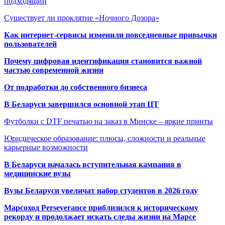
подходящий
Существует ли проклятие «Ночного Дозора»
Как интернет-сервисы изменили повседневные привычки
пользователей
Почему цифровая идентификация становится важной
частью современной жизни
От подработки до собственного бизнеса
В Беларуси завершился основной этап ЦТ
Футболки с DTF печатью на заказ в Минске – яркие принты
Юридическое образование: плюсы, сложности и реальные
карьерные возможности
В Беларуси началась вступительная кампания в
медицинские вузы
Вузы Беларуси увеличат набор студентов в 2026 году
Марсоход Perseverance приблизился к историческому
рекорду и продолжает искать следы жизни на Марсе