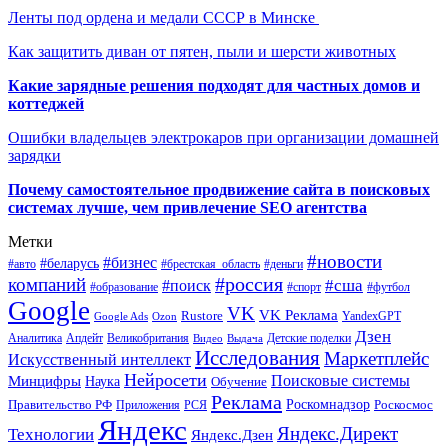
Ленты под ордена и медали СССР в Минске
Как защитить диван от пятен, пыли и шерсти животных
Какие зарядные решения подходят для частных домов и
коттеджей
Ошибки владельцев электрокаров при организации домашней
зарядки
Почему самостоятельное продвижение сайта в поисковых
системах лучше, чем привлечение SEO агентства
Метки
#новости
#бизнес
#беларусь
#авто
#деньги
#брестская_область
#россия
компаний
#сша
#поиск
#футбол
#образование
#спорт
Google
VK
VK Реклама
Rustore
YandexGPT
Google Ads
Ozon
Дзен
Апдейт
Великобритания
Аналитика
Выдача
Детские поделки
Видео
Исследования
Маркетплейс
Искусственный интеллект
Нейросети
Поисковые системы
Минцифры
Наука
Обучение
Реклама
Правительство РФ
Роскомнадзор
Роскосмос
Приложения
РСЯ
Яндекс
Яндекс.Директ
Технологии
Яндекс.Дзен