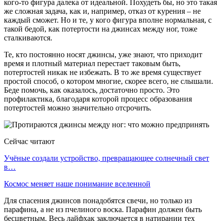
кого-то фигура далека от идеальной. Похудеть бы, но это такая
же сложная задача, как и, например, отказ от курения – не
каждый сможет. Но и те, у кого фигура вполне нормальная, с
такой бедой, как потертости на джинсах между ног, тоже
сталкиваются.
Те, кто постоянно носят джинсы, уже знают, что приходит
время и плотный материал перестает таковым быть,
потертостей никак не избежать. В то же время существует
простой способ, о котором многие, скорее всего, не слышали.
Беде помочь, как оказалось, достаточно просто. Это
профилактика, благодаря которой процесс образования
потертостей можно значительно отсрочить.
Сейчас читают
Учёные создали устройство, превращающее солнечный свет
в…
Космос меняет наше понимание вселенной
Для спасения джинсов понадобятся свечи, но только из
парафина, а не из пчелиного воска. Парафин должен быть
бесцветным. Весь лайфхак заключается в натирании тех