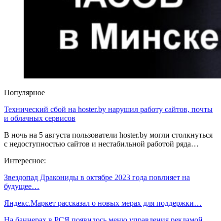
Популярное
Технический сбой на hoster.by нарушил работу сайтов, почты
и облачных сервисов
В ночь на 5 августа пользователи hoster.by могли столкнуться
с недоступностью сайтов и нестабильной работой ряда…
Интересное:
Звездопад Дракониды в октябре 2023 года повлияет на
будущее…
Яндекс.Маркет рассказал о новых мерах для поддержки…
На баннерах в РСЯ появилось меню управления рекламой