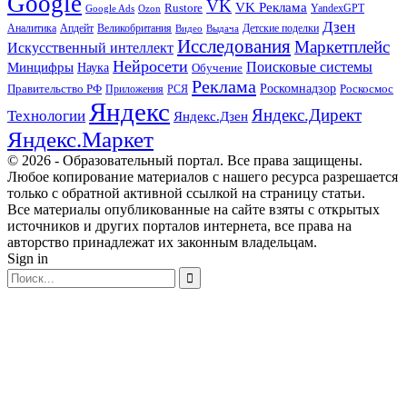
Google
VK
VK Реклама
Rustore
YandexGPT
Google Ads
Ozon
Дзен
Апдейт
Великобритания
Аналитика
Выдача
Детские поделки
Видео
Исследования
Маркетплейс
Искусственный интеллект
Нейросети
Поисковые системы
Минцифры
Наука
Обучение
Реклама
Правительство РФ
Роскомнадзор
Роскосмос
Приложения
РСЯ
Яндекс
Яндекс.Директ
Технологии
Яндекс.Дзен
Яндекс.Маркет
© 2026 - Образовательный портал. Все права защищены.
Любое копирование материалов с нашего ресурса разрешается
только с обратной активной ссылкой на страницу статьи.
Все материалы опубликованные на сайте взяты с открытых
источников и других порталов интернета, все права на
авторство принадлежат их законным владельцам.
Sign in