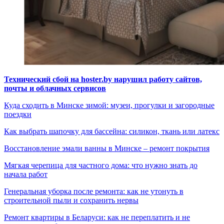
Технический сбой на hoster.by нарушил работу сайтов,
почты и облачных сервисов
Куда сходить в Минске зимой: музеи, прогулки и загородные
поездки
Как выбрать шапочку для бассейна: силикон, ткань или латекс
Восстановление эмали ванны в Минске – ремонт покрытия
Мягкая черепица для частного дома: что нужно знать до
начала работ
Генеральная уборка после ремонта: как не утонуть в
строительной пыли и сохранить нервы
Ремонт квартиры в Беларуси: как не переплатить и не