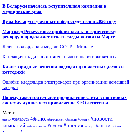
В Беларуси началась вступительная кампания в
медицинские вузы
Вузы Беларуси увеличат набор студентов в 2026 году
Марсоход Perseverance приблизился к историческому
рекорду и продолжает искать следы жизни на Марсе
Ленты под ордена и медали СССР в Минске
Как защитить диван от пятен, пыли и шерсти животных
Какие зарядные решения подходят для частных домов и
коттеджей
Ошибки владельцев электрокаров при организации домашней
зарядки
Почему самостоятельное продвижение сайта в поисковых
системах лучше, чем привлечение SEO агентства
Метки
#новости
#бизнес
#беларусь
#авто
#деньги
#брестская_область
#россия
компаний
#сша
#поиск
#футбол
#образование
#спорт