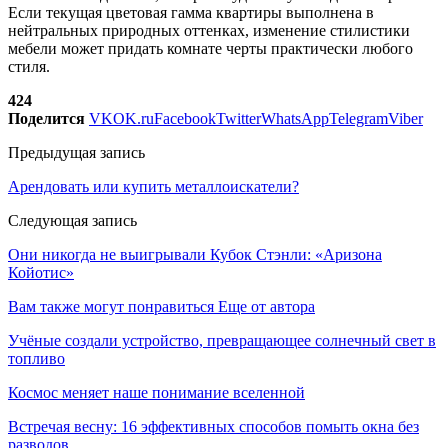
Если текущая цветовая гамма квартиры выполнена в
нейтральных природных оттенках, изменение стилистики
мебели может придать комнате черты практически любого
стиля.
424
Поделится
VK
OK.ru
Facebook
Twitter
WhatsApp
Telegram
Viber
Предыдущая запись
Арендовать или купить металлоискатели?
Следующая запись
Они никогда не выигрывали Кубок Стэнли: «Аризона
Койотис»
Вам также могут понравиться
Еще от автора
Учёные создали устройство, превращающее солнечный свет в
топливо
Космос меняет наше понимание вселенной
Встречая весну: 16 эффективных способов помыть окна без
разводов