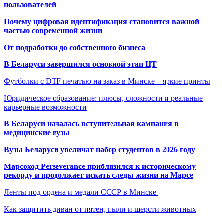
пользователей
Почему цифровая идентификация становится важной
частью современной жизни
От подработки до собственного бизнеса
В Беларуси завершился основной этап ЦТ
Футболки с DTF печатью на заказ в Минске – яркие принты
Юридическое образование: плюсы, сложности и реальные
карьерные возможности
В Беларуси началась вступительная кампания в
медицинские вузы
Вузы Беларуси увеличат набор студентов в 2026 году
Марсоход Perseverance приблизился к историческому
рекорду и продолжает искать следы жизни на Марсе
Ленты под ордена и медали СССР в Минске
Как защитить диван от пятен, пыли и шерсти животных