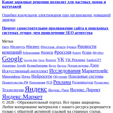
Какие зарядные решения подходят для частных домов и
коттеджей
Ошибки владельцев электрокаров при организации домашней
зарядки
Почему самостоятельное продвижение сайта в поисковых
системах лучше, чем привлечение SEO агентства
Метки
#новости
#бизнес
#беларусь
#авто
#деньги
#брестская_область
#россия
компаний
#сша
#поиск
#футбол
#образование
#спорт
Google
VK
VK Реклама
Rustore
YandexGPT
Google Ads
Ozon
Дзен
Апдейт
Великобритания
Аналитика
Выдача
Детские поделки
Видео
Исследования
Маркетплейс
Искусственный интеллект
Нейросети
Поисковые системы
Минцифры
Наука
Обучение
Реклама
Правительство РФ
Роскомнадзор
Роскосмос
Приложения
РСЯ
Яндекс
Яндекс.Директ
Технологии
Яндекс.Дзен
Яндекс.Маркет
© 2026 - Образовательный портал. Все права защищены.
Любое копирование материалов с нашего ресурса разрешается
только с обратной активной ссылкой на страницу статьи.