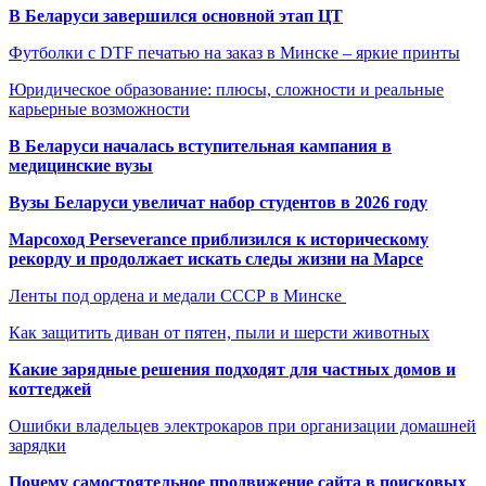
В Беларуси завершился основной этап ЦТ
Футболки с DTF печатью на заказ в Минске – яркие принты
Юридическое образование: плюсы, сложности и реальные
карьерные возможности
В Беларуси началась вступительная кампания в
медицинские вузы
Вузы Беларуси увеличат набор студентов в 2026 году
Марсоход Perseverance приблизился к историческому
рекорду и продолжает искать следы жизни на Марсе
Ленты под ордена и медали СССР в Минске
Как защитить диван от пятен, пыли и шерсти животных
Какие зарядные решения подходят для частных домов и
коттеджей
Ошибки владельцев электрокаров при организации домашней
зарядки
Почему самостоятельное продвижение сайта в поисковых