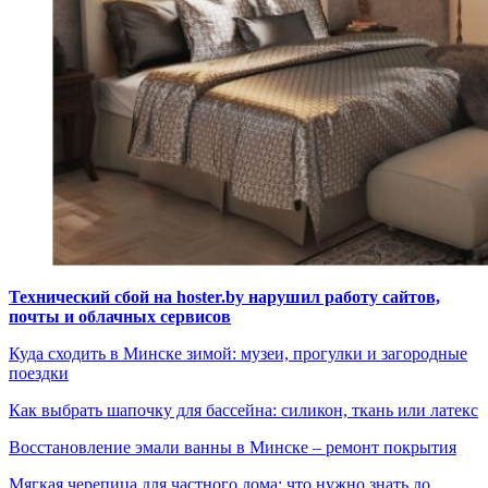
Технический сбой на hoster.by нарушил работу сайтов,
почты и облачных сервисов
Куда сходить в Минске зимой: музеи, прогулки и загородные
поездки
Как выбрать шапочку для бассейна: силикон, ткань или латекс
Восстановление эмали ванны в Минске – ремонт покрытия
Мягкая черепица для частного дома: что нужно знать до