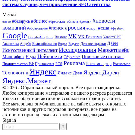
системах лучше, чем привлечение SEO агентства
Метки
#новости
#бизнес
#беларусь
#авто
#деньги
#брестская_область
#россия
компаний
#сша
#поиск
#футбол
#образование
#спорт
Google
VK
VK Реклама
Rustore
YandexGPT
Google Ads
Ozon
Дзен
Апдейт
Великобритания
Аналитика
Выдача
Детские поделки
Видео
Исследования
Маркетплейс
Искусственный интеллект
Нейросети
Поисковые системы
Минцифры
Наука
Обучение
Реклама
Правительство РФ
Роскомнадзор
Роскосмос
Приложения
РСЯ
Яндекс
Яндекс.Директ
Технологии
Яндекс.Дзен
Яндекс.Маркет
© 2026 - Образовательный портал. Все права защищены.
Любое копирование материалов с нашего ресурса разрешается
только с обратной активной ссылкой на страницу статьи.
Все материалы опубликованные на сайте взяты с открытых
источников и других порталов интернета, все права на
авторство принадлежат их законным владельцам.
Sign in