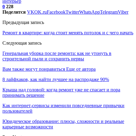
интерьер
0
228
Поделится
VK
OK.ru
Facebook
Twitter
WhatsApp
Telegram
Viber
Предыдущая запись
Ремонт в квартире: когда стоит менять потолок и с чего начать
Следующая запись
Генеральная уборка после ремонта: как не утонуть в
строительной пыли и сохранить нервы
Вам также могут понравиться
Еще от автора
8 лайфхаков, как найти лучшее на распродаже 90%
Крыша над головой: когда ремонт уже не спасает и пора
принимать решение
Как интернет-сервисы изменили повседневные привычки
пользователей
Юридическое образование: плюсы, сложности и реальные
карьерные возможности