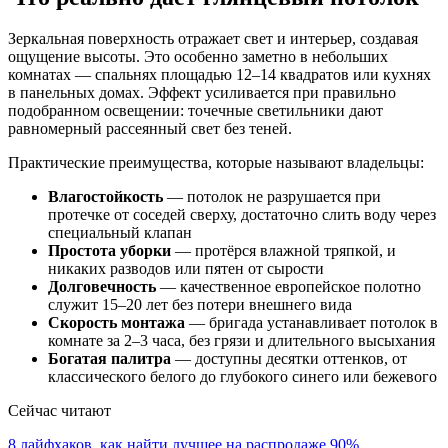
Зеркальная поверхность отражает свет и интерьер, создавая
ощущение высоты. Это особенно заметно в небольших
комнатах — спальнях площадью 12–14 квадратов или кухнях
в панельных домах. Эффект усиливается при правильно
подобранном освещении: точечные светильники дают
равномерный рассеянный свет без теней.
Практические преимущества, которые называют владельцы:
Влагостойкость
— потолок не разрушается при
протечке от соседей сверху, достаточно слить воду через
специальный клапан
Простота уборки
— протёрся влажной тряпкой, и
никаких разводов или пятен от сырости
Долговечность
— качественное европейское полотно
служит 15–20 лет без потери внешнего вида
Скорость монтажа
— бригада устанавливает потолок в
комнате за 2–3 часа, без грязи и длительного высыхания
Богатая палитра
— доступны десятки оттенков, от
классического белого до глубокого синего или бежевого
Сейчас читают
8 лайфхаков, как найти лучшее на распродаже 90%