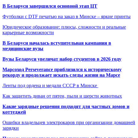
В Беларуси завершился основной этап ЦТ
Футболки с DTF печатью на заказ в Минске – яркие принты
Юридическое образование: плюсы, сложности и реальные
карьерные возможности
В Беларуси началась вступительная кампания в
медицинские вузы
Вузы Беларуси увеличат набор студентов в 2026 году
Марсоход Perseverance приблизился к историческому
рекорду и продолжает искать следы жизни на Марсе
Ленты под ордена и медали СССР в Минске
Как защитить диван от пятен, пыли и шерсти животных
Какие зарядные решения подходят для частных домов и
коттеджей
Ошибки владельцев электрокаров при организации домашней
зарядки