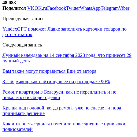
48 083
Поделится
VK
OK.ru
Facebook
Twitter
WhatsApp
Telegram
Viber
Предыдущая запись
YandexGPT поможет Лавке заполнять карточки товаров по
фото этикеток
Следующая запись
Лунный календарь на 14 сентября 2023 года: что принесет 29
лунный день
Вам также могут понравиться
Еще от автора
8 лайфхаков, как найти лучшее на распродаже 90%
Ремонт квартиры в Беларуси: как не переплатить и не
пожалеть о выборе отделки
Крыша над головой: когда ремонт уже не спасает и пора
принимать решение
Как интернет-сервисы изменили повседневные привычки
пользователей