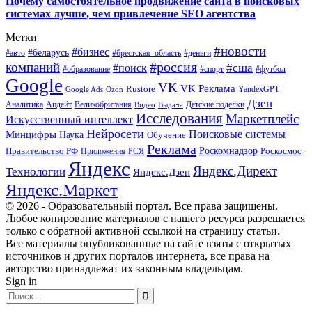
Почему самостоятельное продвижение сайта в поисковых
системах лучше, чем привлечение SEO агентства
Метки
#новости
#бизнес
#беларусь
#авто
#деньги
#брестская_область
#россия
компаний
#сша
#поиск
#футбол
#образование
#спорт
Google
VK
VK Реклама
Rustore
YandexGPT
Google Ads
Ozon
Дзен
Апдейт
Великобритания
Аналитика
Выдача
Детские поделки
Видео
Исследования
Маркетплейс
Искусственный интеллект
Нейросети
Поисковые системы
Минцифры
Наука
Обучение
Реклама
Правительство РФ
Роскомнадзор
Роскосмос
Приложения
РСЯ
Яндекс
Яндекс.Директ
Технологии
Яндекс.Дзен
Яндекс.Маркет
© 2026 - Образовательный портал. Все права защищены.
Любое копирование материалов с нашего ресурса разрешается
только с обратной активной ссылкой на страницу статьи.
Все материалы опубликованные на сайте взяты с открытых
источников и других порталов интернета, все права на
авторство принадлежат их законным владельцам.
Sign in