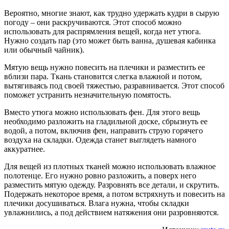
Вероятно, многие знают, как трудно удержать кудри в сырую
погоду – они раскручиваются. Этот способ можно
использовать для распрямления вещей, когда нет утюга.
Нужно создать пар (это может быть ванна, душевая кабинка
или обычный чайник).
Мятую вещь нужно повесить на плечики и разместить ее
вблизи пара. Ткань становится слегка влажной и потом,
вытягиваясь под своей тяжестью, разравнивается. Этот способ
поможет устранить незначительную помятость.
Вместо утюга можно использовать фен. Для этого вещь
необходимо разложить на гладильной доске, сбрызнуть ее
водой, а потом, включив фен, направить струю горячего
воздуха на складки. Одежда станет выглядеть намного
аккуратнее.
Для вещей из плотных тканей можно использовать влажное
полотенце. Его нужно ровно разложить, а поверх него
разместить мятую одежду. Разровнять все детали, и скрутить.
Подержать некоторое время, а потом встряхнуть и повесить на
плечики досушиваться. Влага нужна, чтобы складки
увлажнились, а под действием натяжения они разровняются.