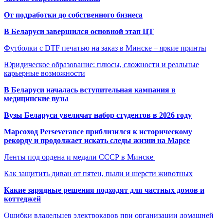
От подработки до собственного бизнеса
В Беларуси завершился основной этап ЦТ
Футболки с DTF печатью на заказ в Минске – яркие принты
Юридическое образование: плюсы, сложности и реальные
карьерные возможности
В Беларуси началась вступительная кампания в
медицинские вузы
Вузы Беларуси увеличат набор студентов в 2026 году
Марсоход Perseverance приблизился к историческому
рекорду и продолжает искать следы жизни на Марсе
Ленты под ордена и медали СССР в Минске
Как защитить диван от пятен, пыли и шерсти животных
Какие зарядные решения подходят для частных домов и
коттеджей
Ошибки владельцев электрокаров при организации домашней