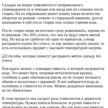
Складки на вещах появляются от неправильного
упаковывания их в чемодан или когда они не сложены после
стирки. На их образование может влиять также количество
оборотов на режиме «отжим» в стиральной машинке, долгое
нахождение в ней после стирки или сильно горячая вода.
После стирки вещи желательно сразу развешивать, хорошо их
встряхивая. Это 50% успеха, что они не будут иметь мятый
вид. Но когда не сработал ни один из вариантов, а вещь
расправить нужно без утюга, то ему можно сделать аналог, то
есть использовать предмет с высокой температурой нагрева.
Разгладить можно с помощью емкости, в которой нагревается
вода. Это может быть литровая металлическая кружка,
сотейник и даже обычная кастрюля, но не сильно большого
объема и желательно с крышкой. В нее набирается вода до
половины и ставится на огонь. Можно дождаться закипания,
но не обязательно.
В этом процессе она сыграет роль утяжелителя и держателя
температуры. Нужно взяться безопасно за ручки емкости и
дном водить по ткани, как утюгом. Но для этого низ емкости