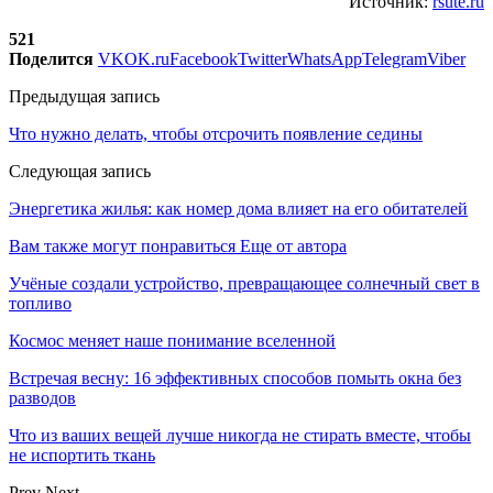
Источник:
rsute.ru
521
Поделится
VK
OK.ru
Facebook
Twitter
WhatsApp
Telegram
Viber
Предыдущая запись
Что нужно делать, чтобы отсрочить появление седины
Следующая запись
Энергетика жилья: как номер дома влияет на его обитателей
Вам также могут понравиться
Еще от автора
Учёные создали устройство, превращающее солнечный свет в
топливо
Космос меняет наше понимание вселенной
Встречая весну: 16 эффективных способов помыть окна без
разводов
Что из ваших вещей лучше никогда не стирать вместе, чтобы
не испортить ткань
Prev
Next