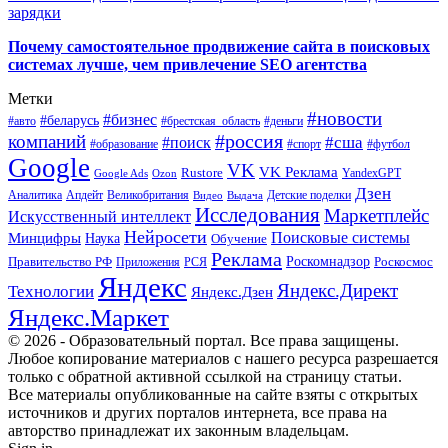
зарядки
Почему самостоятельное продвижение сайта в поисковых
системах лучше, чем привлечение SEO агентства
Метки
#новости
#бизнес
#беларусь
#авто
#деньги
#брестская_область
#россия
компаний
#сша
#поиск
#футбол
#образование
#спорт
Google
VK
VK Реклама
Rustore
YandexGPT
Google Ads
Ozon
Дзен
Апдейт
Великобритания
Аналитика
Выдача
Детские поделки
Видео
Исследования
Маркетплейс
Искусственный интеллект
Нейросети
Поисковые системы
Минцифры
Наука
Обучение
Реклама
Правительство РФ
Роскомнадзор
Роскосмос
Приложения
РСЯ
Яндекс
Яндекс.Директ
Технологии
Яндекс.Дзен
Яндекс.Маркет
© 2026 - Образовательный портал. Все права защищены.
Любое копирование материалов с нашего ресурса разрешается
только с обратной активной ссылкой на страницу статьи.
Все материалы опубликованные на сайте взяты с открытых
источников и других порталов интернета, все права на
авторство принадлежат их законным владельцам.