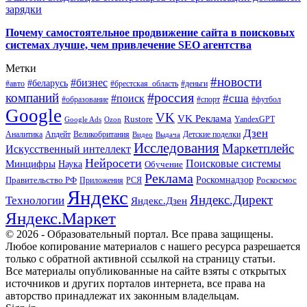
зарядки
Почему самостоятельное продвижение сайта в поисковых
системах лучше, чем привлечение SEO агентства
Метки
#новости
#бизнес
#беларусь
#авто
#деньги
#брестская_область
#россия
компаний
#сша
#поиск
#футбол
#образование
#спорт
Google
VK
VK Реклама
Rustore
YandexGPT
Google Ads
Ozon
Дзен
Апдейт
Великобритания
Аналитика
Выдача
Детские поделки
Видео
Исследования
Маркетплейс
Искусственный интеллект
Нейросети
Поисковые системы
Минцифры
Наука
Обучение
Реклама
Правительство РФ
Роскомнадзор
Роскосмос
Приложения
РСЯ
Яндекс
Яндекс.Директ
Технологии
Яндекс.Дзен
Яндекс.Маркет
© 2026 - Образовательный портал. Все права защищены.
Любое копирование материалов с нашего ресурса разрешается
только с обратной активной ссылкой на страницу статьи.
Все материалы опубликованные на сайте взяты с открытых
источников и других порталов интернета, все права на
авторство принадлежат их законным владельцам.