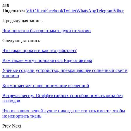
419
Поделится
VK
OK.ru
Facebook
Twitter
WhatsApp
Telegram
Viber
Предыдущая запись
Чем просто и быстро отмыть руки от маслят
Следующая запись
Что такое прокси и как это работает?
Вам также могут понравиться
Еще от автора
Учёные создали устройство, превращающее солнечный свет в
топливо
Космос меняет наше понимание вселенной
Встречая весну: 16 эффективных способов помыть окна без
разводов
Что из ваших вещей лучше никогда не стирать вместе, чтобы
не испортить ткань
Prev
Next