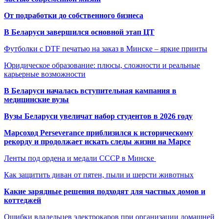
От подработки до собственного бизнеса
В Беларуси завершился основной этап ЦТ
Футболки с DTF печатью на заказ в Минске – яркие принты
Юридическое образование: плюсы, сложности и реальные
карьерные возможности
В Беларуси началась вступительная кампания в
медицинские вузы
Вузы Беларуси увеличат набор студентов в 2026 году
Марсоход Perseverance приблизился к историческому
рекорду и продолжает искать следы жизни на Марсе
Ленты под ордена и медали СССР в Минске
Как защитить диван от пятен, пыли и шерсти животных
Какие зарядные решения подходят для частных домов и
коттеджей
Ошибки владельцев электрокаров при организации домашней