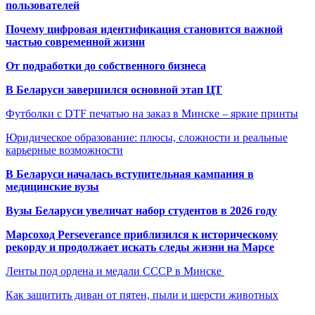
пользователей
Почему цифровая идентификация становится важной
частью современной жизни
От подработки до собственного бизнеса
В Беларуси завершился основной этап ЦТ
Футболки с DTF печатью на заказ в Минске – яркие принты
Юридическое образование: плюсы, сложности и реальные
карьерные возможности
В Беларуси началась вступительная кампания в
медицинские вузы
Вузы Беларуси увеличат набор студентов в 2026 году
Марсоход Perseverance приблизился к историческому
рекорду и продолжает искать следы жизни на Марсе
Ленты под ордена и медали СССР в Минске
Как защитить диван от пятен, пыли и шерсти животных