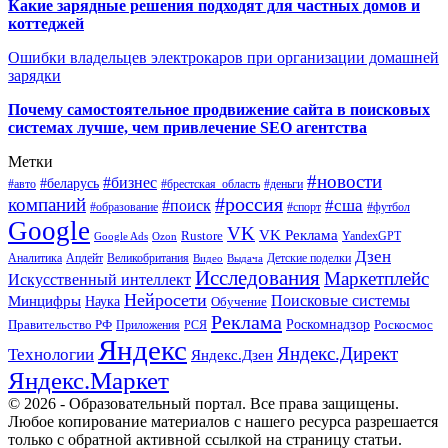
Какие зарядные решения подходят для частных домов и
коттеджей
Ошибки владельцев электрокаров при организации домашней
зарядки
Почему самостоятельное продвижение сайта в поисковых
системах лучше, чем привлечение SEO агентства
Метки
#новости
#бизнес
#беларусь
#авто
#деньги
#брестская_область
#россия
компаний
#сша
#поиск
#футбол
#образование
#спорт
Google
VK
VK Реклама
Rustore
YandexGPT
Google Ads
Ozon
Дзен
Апдейт
Великобритания
Аналитика
Выдача
Детские поделки
Видео
Исследования
Маркетплейс
Искусственный интеллект
Нейросети
Поисковые системы
Минцифры
Наука
Обучение
Реклама
Правительство РФ
Роскомнадзор
Роскосмос
Приложения
РСЯ
Яндекс
Яндекс.Директ
Технологии
Яндекс.Дзен
Яндекс.Маркет
© 2026 - Образовательный портал. Все права защищены.
Любое копирование материалов с нашего ресурса разрешается
только с обратной активной ссылкой на страницу статьи.