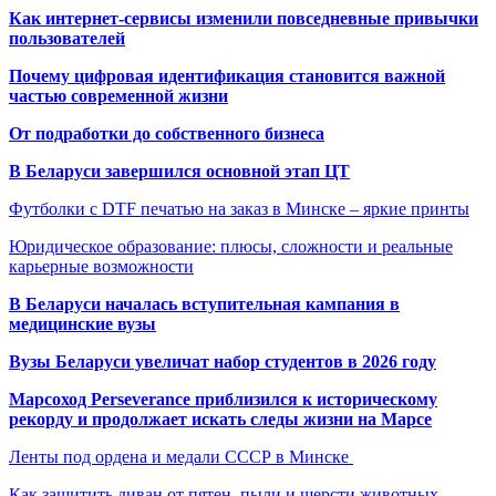
Как интернет-сервисы изменили повседневные привычки
пользователей
Почему цифровая идентификация становится важной
частью современной жизни
От подработки до собственного бизнеса
В Беларуси завершился основной этап ЦТ
Футболки с DTF печатью на заказ в Минске – яркие принты
Юридическое образование: плюсы, сложности и реальные
карьерные возможности
В Беларуси началась вступительная кампания в
медицинские вузы
Вузы Беларуси увеличат набор студентов в 2026 году
Марсоход Perseverance приблизился к историческому
рекорду и продолжает искать следы жизни на Марсе
Ленты под ордена и медали СССР в Минске
Как защитить диван от пятен, пыли и шерсти животных