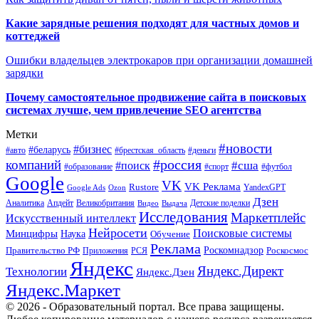
Какие зарядные решения подходят для частных домов и
коттеджей
Ошибки владельцев электрокаров при организации домашней
зарядки
Почему самостоятельное продвижение сайта в поисковых
системах лучше, чем привлечение SEO агентства
Метки
#новости
#бизнес
#беларусь
#авто
#деньги
#брестская_область
#россия
компаний
#сша
#поиск
#футбол
#образование
#спорт
Google
VK
VK Реклама
Rustore
YandexGPT
Google Ads
Ozon
Дзен
Апдейт
Великобритания
Аналитика
Выдача
Детские поделки
Видео
Исследования
Маркетплейс
Искусственный интеллект
Нейросети
Поисковые системы
Минцифры
Наука
Обучение
Реклама
Правительство РФ
Роскомнадзор
Роскосмос
Приложения
РСЯ
Яндекс
Яндекс.Директ
Технологии
Яндекс.Дзен
Яндекс.Маркет
© 2026 - Образовательный портал. Все права защищены.