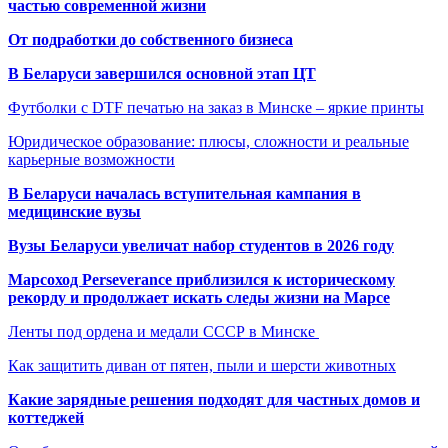
частью современной жизни
От подработки до собственного бизнеса
В Беларуси завершился основной этап ЦТ
Футболки с DTF печатью на заказ в Минске – яркие принты
Юридическое образование: плюсы, сложности и реальные
карьерные возможности
В Беларуси началась вступительная кампания в
медицинские вузы
Вузы Беларуси увеличат набор студентов в 2026 году
Марсоход Perseverance приблизился к историческому
рекорду и продолжает искать следы жизни на Марсе
Ленты под ордена и медали СССР в Минске
Как защитить диван от пятен, пыли и шерсти животных
Какие зарядные решения подходят для частных домов и
коттеджей