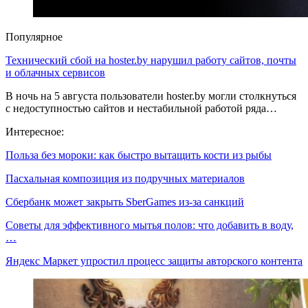
Популярное
Технический сбой на hoster.by нарушил работу сайтов, почты
и облачных сервисов
В ночь на 5 августа пользователи hoster.by могли столкнуться
с недоступностью сайтов и нестабильной работой ряда…
Интересное:
Польза без мороки: как быстро вытащить кости из рыбы
Пасхальная композиция из подручных материалов
Сбербанк может закрыть SberGames из-за санкций
Советы для эффективного мытья полов: что добавить в воду,
…
Яндекс Маркет упростил процесс защиты авторского контента