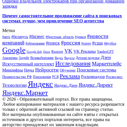
Ошибки владельцев электрокаров при организации домашней
зарядки
Почему самостоятельное продвижение сайта в поисковых
системах лучше, чем привлечение SEO агентства
Метки
#новости
#бизнес
#беларусь
#авто
#деньги
#брестская_область
#россия
компаний
#сша
#поиск
#футбол
#образование
#спорт
Google
VK
VK Реклама
Rustore
YandexGPT
Google Ads
Ozon
Дзен
Апдейт
Великобритания
Аналитика
Выдача
Детские поделки
Видео
Исследования
Маркетплейс
Искусственный интеллект
Нейросети
Поисковые системы
Минцифры
Наука
Обучение
Реклама
Правительство РФ
Роскомнадзор
Роскосмос
Приложения
РСЯ
Яндекс
Яндекс.Директ
Технологии
Яндекс.Дзен
Яндекс.Маркет
© 2026 - Образовательный портал. Все права защищены.
Любое копирование материалов с нашего ресурса разрешается
только с обратной активной ссылкой на страницу статьи.
Все материалы опубликованные на сайте взяты с открытых
источников и других порталов интернета, все права на
авторство принадлежат их законным владельцам.