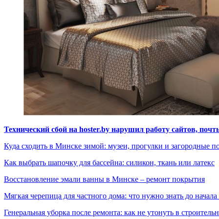
Технический сбой на hoster.by нарушил работу сайтов, поч
Куда сходить в Минске зимой: музеи, прогулки и загородные п
Как выбрать шапочку для бассейна: силикон, ткань или латекс
Восстановление эмали ванны в Минске – ремонт покрытия
Мягкая черепица для частного дома: что нужно знать до начала
Генеральная уборка после ремонта: как не утонуть в строител