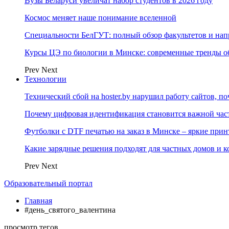
Вузы Беларуси увеличат набор студентов в 2026 году
Космос меняет наше понимание вселенной
Специальности БелГУТ: полный обзор факультетов и на
Курсы ЦЭ по биологии в Минске: современные тренды о
Prev
Next
Технологии
Технический сбой на hoster.by нарушил работу сайтов, п
Почему цифровая идентификация становится важной ча
Футболки с DTF печатью на заказ в Минске – яркие при
Какие зарядные решения подходят для частных домов и к
Prev
Next
Образовательный портал
Главная
#день_святого_валентина
просмотр тегов