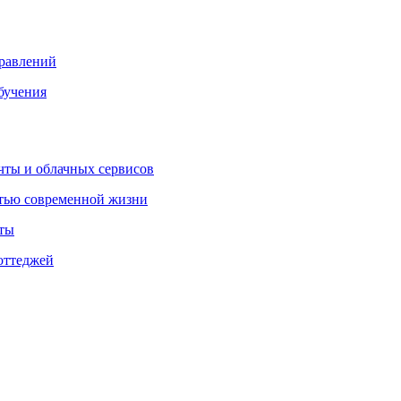
правлений
бучения
очты и облачных сервисов
стью современной жизни
нты
оттеджей