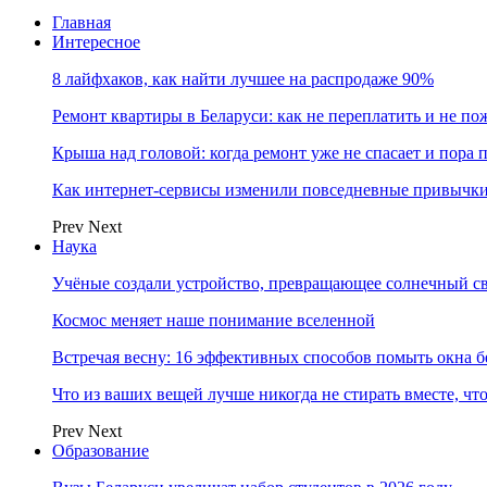
Главная
Интересное
8 лайфхаков, как найти лучшее на распродаже 90%
Ремонт квартиры в Беларуси: как не переплатить и не по
Крыша над головой: когда ремонт уже не спасает и пора
Как интернет-сервисы изменили повседневные привычки
Prev
Next
Наука
Учёные создали устройство, превращающее солнечный св
Космос меняет наше понимание вселенной
Встречая весну: 16 эффективных способов помыть окна б
Что из ваших вещей лучше никогда не стирать вместе, чт
Prev
Next
Образование