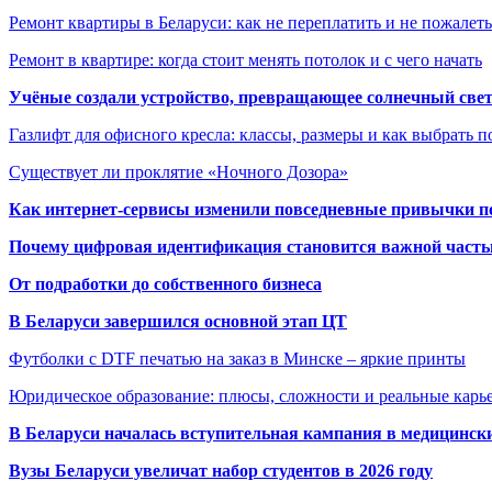
Ремонт квартиры в Беларуси: как не переплатить и не пожалет
Ремонт в квартире: когда стоит менять потолок и с чего начать
Учёные создали устройство, превращающее солнечный свет
Газлифт для офисного кресла: классы, размеры и как выбрать 
Существует ли проклятие «Ночного Дозора»
Как интернет-сервисы изменили повседневные привычки п
Почему цифровая идентификация становится важной часть
От подработки до собственного бизнеса
В Беларуси завершился основной этап ЦТ
Футболки с DTF печатью на заказ в Минске – яркие принты
Юридическое образование: плюсы, сложности и реальные кар
В Беларуси началась вступительная кампания в медицинск
Вузы Беларуси увеличат набор студентов в 2026 году