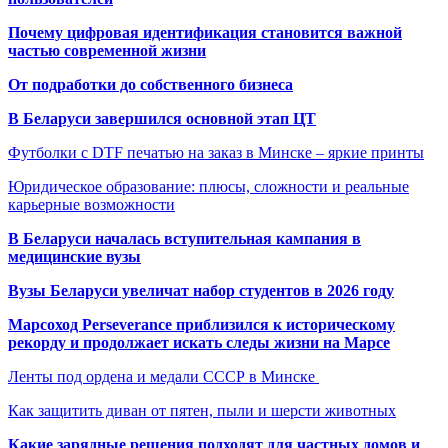
Почему цифровая идентификация становится важной
частью современной жизни
От подработки до собственного бизнеса
В Беларуси завершился основной этап ЦТ
Футболки с DTF печатью на заказ в Минске – яркие принты
Юридическое образование: плюсы, сложности и реальные
карьерные возможности
В Беларуси началась вступительная кампания в
медицинские вузы
Вузы Беларуси увеличат набор студентов в 2026 году
Марсоход Perseverance приблизился к историческому
рекорду и продолжает искать следы жизни на Марсе
Ленты под ордена и медали СССР в Минске
Как защитить диван от пятен, пыли и шерсти животных
Какие зарядные решения подходят для частных домов и