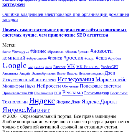
коттеджей
Ошибки владельцев электрокаров при организации домашней
зарядки
Почему самостоятельное продвижение сайта в поисковых
системах лучше, чем привлечение SEO агентства
Метки
#новости
#бизнес
#беларусь
#авто
#деньги
#брестская_область
#россия
компаний
#сша
#поиск
#футбол
#образование
#спорт
Google
VK
VK Реклама
Rustore
YandexGPT
Google Ads
Ozon
Дзен
Апдейт
Великобритания
Аналитика
Выдача
Детские поделки
Видео
Исследования
Маркетплейс
Искусственный интеллект
Нейросети
Поисковые системы
Минцифры
Наука
Обучение
Реклама
Правительство РФ
Роскомнадзор
Роскосмос
Приложения
РСЯ
Яндекс
Яндекс.Директ
Технологии
Яндекс.Дзен
Яндекс.Маркет
© 2026 - Образовательный портал. Все права защищены.
Любое копирование материалов с нашего ресурса разрешается
только с обратной активной ссылкой на страницу статьи.