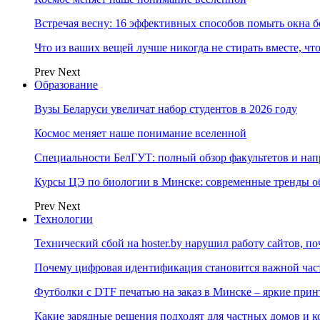
Встречая весну: 16 эффективных способов помыть окна б
Что из ваших вещей лучше никогда не стирать вместе, чт
Prev
Next
Образование
Вузы Беларуси увеличат набор студентов в 2026 году
Космос меняет наше понимание вселенной
Специальности БелГУТ: полный обзор факультетов и на
Курсы ЦЭ по биологии в Минске: современные тренды о
Prev
Next
Технологии
Технический сбой на hoster.by нарушил работу сайтов, п
Почему цифровая идентификация становится важной ча
Футболки с DTF печатью на заказ в Минске – яркие при
Какие зарядные решения подходят для частных домов и к