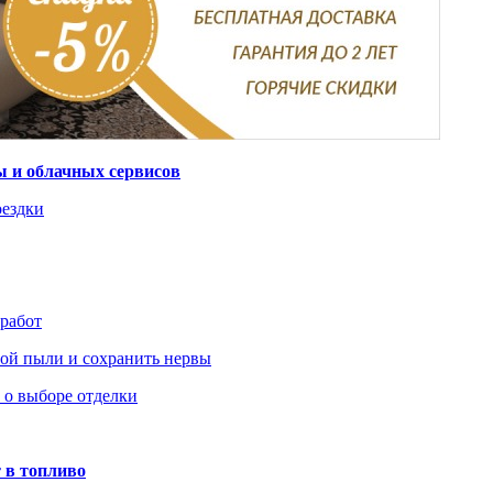
ты и облачных сервисов
оездки
 работ
ьной пыли и сохранить нервы
ь о выборе отделки
 в топливо