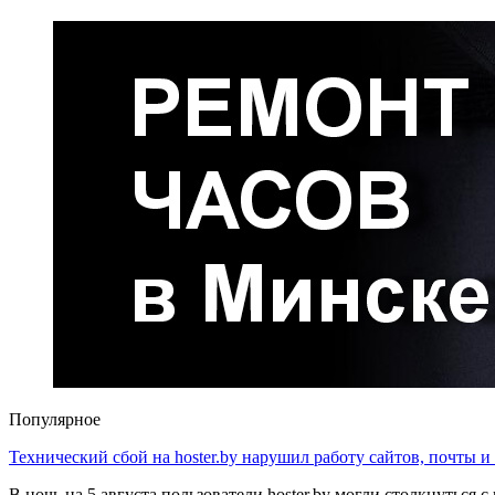
Популярное
Технический сбой на hoster.by нарушил работу сайтов, почты и
В ночь на 5 августа пользователи hoster.by могли столкнуться