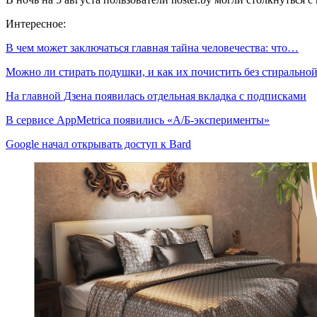
Интересное:
В чем может заключаться главная тайна человечества: что…
Можно ли стирать подушки, и как их почистить без стиральн
На главной Дзена появилась отдельная вкладка с подписками
В сервисе AppMetrica появились «А/Б-эксперименты»
Google начал открывать доступ к Bard