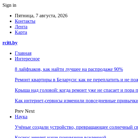
Sign in
Пятница, 7 августа, 2026
Контакты
Лента
Карта
rcitt.by
Главная
Интересное
8 лайфхаков, как найти лучшее на распродаже 90%
Ремонт квартиры в Беларуси: как не переплатить и не по
Крыша над головой: когда ремонт уже не спасает и пора
Как интернет-сервисы изменили повседневные привычки
Prev
Next
Наука
Учёные создали устройство, превращающее солнечный св
Космос меняет наше понимание вселенной