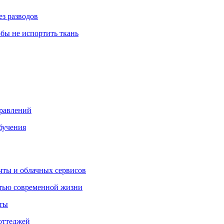
ез разводов
обы не испортить ткань
правлений
бучения
очты и облачных сервисов
стью современной жизни
нты
оттеджей