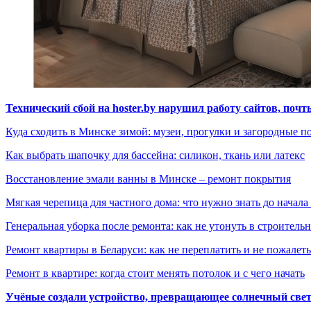
Технический сбой на hoster.by нарушил работу сайтов, поч
Куда сходить в Минске зимой: музеи, прогулки и загородные п
Как выбрать шапочку для бассейна: силикон, ткань или латекс
Восстановление эмали ванны в Минске – ремонт покрытия
Мягкая черепица для частного дома: что нужно знать до начала
Генеральная уборка после ремонта: как не утонуть в строител
Ремонт квартиры в Беларуси: как не переплатить и не пожалет
Ремонт в квартире: когда стоит менять потолок и с чего начать
Учёные создали устройство, превращающее солнечный свет