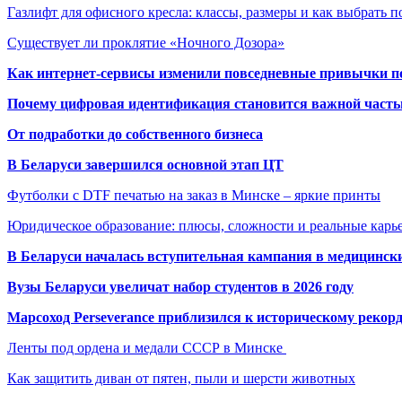
Газлифт для офисного кресла: классы, размеры и как выбрать 
Существует ли проклятие «Ночного Дозора»
Как интернет-сервисы изменили повседневные привычки п
Почему цифровая идентификация становится важной часть
От подработки до собственного бизнеса
В Беларуси завершился основной этап ЦТ
Футболки с DTF печатью на заказ в Минске – яркие принты
Юридическое образование: плюсы, сложности и реальные кар
В Беларуси началась вступительная кампания в медицинск
Вузы Беларуси увеличат набор студентов в 2026 году
Марсоход Perseverance приблизился к историческому рекор
Ленты под ордена и медали СССР в Минске
Как защитить диван от пятен, пыли и шерсти животных