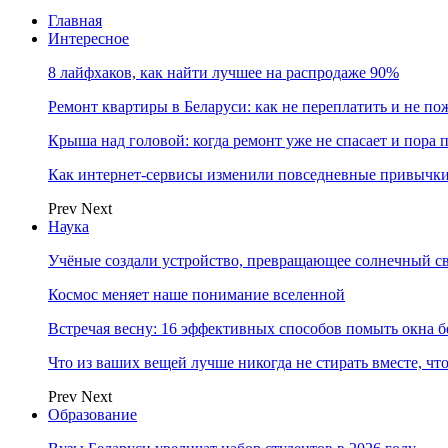
Главная
Интересное
8 лайфхаков, как найти лучшее на распродаже 90%
Ремонт квартиры в Беларуси: как не переплатить и не по
Крыша над головой: когда ремонт уже не спасает и пора
Как интернет-сервисы изменили повседневные привычки
Prev
Next
Наука
Учёные создали устройство, превращающее солнечный св
Космос меняет наше понимание вселенной
Встречая весну: 16 эффективных способов помыть окна б
Что из ваших вещей лучше никогда не стирать вместе, чт
Prev
Next
Образование