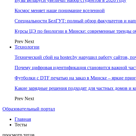
Вузы Беларуси увеличат набор студентов в 2026 году
Космос меняет наше понимание вселенной
Специальности БелГУТ: полный обзор факультетов и на
Курсы ЦЭ по биологии в Минске: современные тренды о
Prev
Next
Технологии
Технический сбой на hoster.by нарушил работу сайтов, п
Почему цифровая идентификация становится важной ча
Футболки с DTF печатью на заказ в Минске – яркие при
Какие зарядные решения подходят для частных домов и к
Prev
Next
Образовательный портал
Главная
Тесты
просмотр тегов