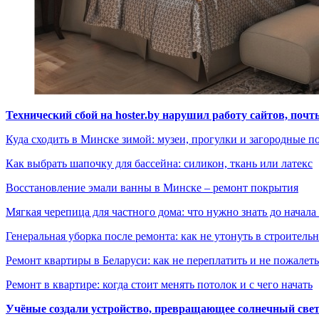
Технический сбой на hoster.by нарушил работу сайтов, поч
Куда сходить в Минске зимой: музеи, прогулки и загородные п
Как выбрать шапочку для бассейна: силикон, ткань или латекс
Восстановление эмали ванны в Минске – ремонт покрытия
Мягкая черепица для частного дома: что нужно знать до начала
Генеральная уборка после ремонта: как не утонуть в строител
Ремонт квартиры в Беларуси: как не переплатить и не пожалет
Ремонт в квартире: когда стоит менять потолок и с чего начать
Учёные создали устройство, превращающее солнечный свет