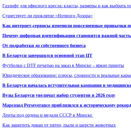
Газлифт для офисного кресла: классы, размеры и как выбрать 
Существует ли проклятие «Ночного Дозора»
Как интернет-сервисы изменили повседневные привычки п
Почему цифровая идентификация становится важной часть
От подработки до собственного бизнеса
В Беларуси завершился основной этап ЦТ
Футболки с DTF печатью на заказ в Минске – яркие принты
Юридическое образование: плюсы, сложности и реальные кар
В Беларуси началась вступительная кампания в медицинск
Вузы Беларуси увеличат набор студентов в 2026 году
Марсоход Perseverance приблизился к историческому рекор
Ленты под ордена и медали СССР в Минске
Как защитить диван от пятен, пыли и шерсти животных