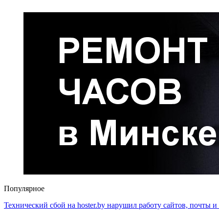
Популярное
Технический сбой на hoster.by нарушил работу сайтов, почты и