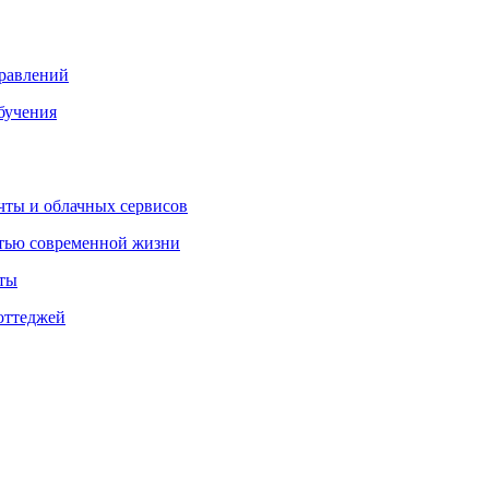
правлений
бучения
очты и облачных сервисов
стью современной жизни
нты
оттеджей