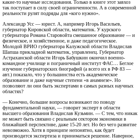
какие-то научные исследования. Только в книге этот завхоз
так поступает в силу своей ограниченности. А в современной
реальности рулят подряды для «кого нужно».
Александр Усс — юрист. А, например Игорь Васильев,
губернатор Кировской области, математик. У курского
губернатора Романа Старовойта смешанное образование — и
физическое, и хозяйственное, и даже педагогическое.
Молодой ВРИО губернатора Калужской области Владислав
Шапша прикладной математик, управленец. Губернатор
Астраханской области Игорь Бабушкин окончил военно-
командное училище и пограничный институт ФАС… Беглое
изучение губернаторских биографий (а всего их в РФ 83 —
авт.) показало, что у большинства есть академическое
образование и даже научные степени «в анамнезе». Но
позволяют ли они быть экспертами в самых разных научных
областях?
— Конечно, большие вопросы возникают по поводу
фундаментальной науки, — говорит эксперт в области
высшего образования Владислав Кузьмин. — С тем, что никак
не может быть связано с реальным сектором экономики в
ближайшей перспективе, даже 15-20 лет. Но без чего развитие
невозможно. Хотя в принципе непонятно, как будет
производится экспертиза и приниматься решение. Наверное,