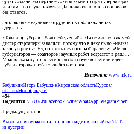
будут созданы экспертные советы какие-то при губернаторах
или замы по науке появятся. Да, пока очень много вопросов
без ответов.
Зато рядовые научные сотрудники в пабликах не так
сдержаны.
«Товарищ губер, вы большой ученый». «Вспоминаю, как мой
диссер стартаперы завалили, потому что в цеху было «нельзя
такое устроить». Ну, они хоть немного разбирались». «Число
губернаторов — соавторов научных работ возрастет в разы…»
Можно сказать, что в региональной науке встретили идею
губернаторов-апробаторов без восторга.
Источник:
www.mk.ru
Бабушкин
Игорь Бабушкин
Кировская область
Курская
область
Минобрнауки
454
Поделится
VK
OK.ru
Facebook
Twitter
WhatsApp
Telegram
Viber
Предыдущая запись
Вызовы и возможности: что происходит в российской ИТ-
индустрии