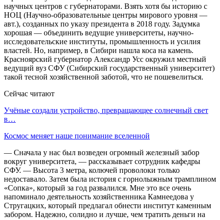
научных центров с губернаторами. Взять хотя бы историю с
НОЦ (Научно-образовательные центры мирового уровня —
авт.), созданных по указу президента в 2018 году. Задумка
хорошая — объединить ведущие университеты, научно-
исследовательские институты, промышленность и усилия
властей. Но, например, в Сибири нашла коса на камень.
Красноярский губернатор Александр Усс окружил местный
ведущий вуз СФУ (Сибирский государственный университет)
такой тесной хозяйственной заботой, что не пошевелиться.
Сейчас читают
Учёные создали устройство, превращающее солнечный свет
в…
Космос меняет наше понимание вселенной
— Сначала у нас был возведен огромный железный забор
вокруг университета, — рассказывает сотрудник кафедры
СФУ. — Высота 3 метра, колючей проволоки только
недоставало. Затем была история с горнолыжным трамплином
«Сопка», который за год развалился. Мне это все очень
напоминало деятельность хозяйственника Камнеедова у
Стругацких, который предлагал обнести институт каменным
забором. Надежно, солидно и лучше, чем тратить деньги на