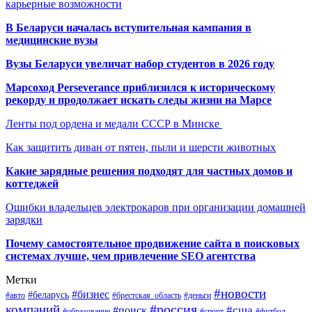
карьерные возможности
В Беларуси началась вступительная кампания в
медицинские вузы
Вузы Беларуси увеличат набор студентов в 2026 году
Марсоход Perseverance приблизился к историческому
рекорду и продолжает искать следы жизни на Марсе
Ленты под ордена и медали СССР в Минске
Как защитить диван от пятен, пыли и шерсти животных
Какие зарядные решения подходят для частных домов и
коттеджей
Ошибки владельцев электрокаров при организации домашней
зарядки
Почему самостоятельное продвижение сайта в поисковых
системах лучше, чем привлечение SEO агентства
Метки
#новости
#бизнес
#беларусь
#авто
#деньги
#брестская_область
#россия
компаний
#сша
#поиск
#футбол
#образование
#спорт