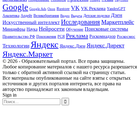
Google
VK
VK Реклама
Rustore
YandexGPT
Google Ads
Ozon
Дзен
Апдейт
Великобритания
Аналитика
Выдача
Детские поделки
Видео
Исследования
Маркетплейс
Искусственный интеллект
Нейросети
Поисковые системы
Минцифры
Наука
Обучение
Реклама
Правительство РФ
Роскомнадзор
Роскосмос
Приложения
РСЯ
Яндекс
Яндекс.Директ
Технологии
Яндекс.Дзен
Яндекс.Маркет
© 2026 - Образовательный портал. Все права защищены.
Любое копирование материалов с нашего ресурса разрешается
только с обратной активной ссылкой на страницу статьи.
Все материалы опубликованные на сайте взяты с открытых
источников и других порталов интернета, все права на
авторство принадлежат их законным владельцам.
Sign in