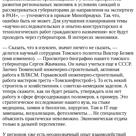
развития региональных экономик в условиях санкций и
рассматриваться губернаторами до направления на экспертизу
в РАН», — уточняется в приказе Минобрнауки. Так что,
ошибки быть не может. Для улучшения планирования темы
«научно-исследовательских и опытно-конструкторских и
технологических работ гражданского назначения» все будут
проходить через губернаторов. В интересах экономики.
— Сказать, что я изумлен, значит ничего не сказать, —
делится научный сотрудник Томского политеха Виктор Беляев
(имя изменено). — Просмотрел биографию нашего томского
губернатора Сергея Жвачкина. Он начал учиться еще в СССР.
Заочно Тюменский инженерно-строительный, активная
работа в ВЛКСМ. Горьковский инженерно-строительный,
работа мастером треста «Томскнефтестрой»). То есть некий
строитель и хозяйственник с советско-немецким заделом. А
теперь скажите, как он будет решать, утверждать или нет
работу в сфере фторсодержащих полимеров, к примеру. Это
стратегическое исследование нашего вуза, на стыке
медицины, химии и биологии, хирургии. Там и IT еще
замешаны, визуализации, фотоэлементы… Не специалисту
объяснить практически невозможно. Экономическая отдача
только в дальней перспективе.
У регионов уже есть неоднозначный опыт взаимодействий