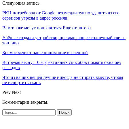
Следующая запись
РКН потребовал от Google незамедлительно удалить из его
сервисов угрозы в адрес россиян
Вам также могут понравиться
Еще от автора
Учёные создали устройство, превращающее солнечный свет в
топливо
Космос меняет наше понимание вселенной
Встречая весну: 16 эффективных способов помыть окна без
разводов
Что из ваших вещей лучше никогда не стирать вместе, чтобы
не испортить ткань
Prev
Next
Комментарии закрыты.