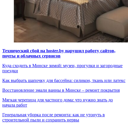
Технический сбой на hoster.by нарушил работу сайтов,
почты и облачных сервисов
Куда сходить в Минске зимой: музеи, прогулки и загородные
поездки
Как выбрать шапочку для бассейна: силикон, ткань или латекс
Восстановление эмали ванны в Минске – ремонт покрытия
Мягкая черепица для частного дома: что нужно знать до
начала работ
Генеральная уборка после ремонта: как не утонуть в
строительной пыли и сохранить нервы