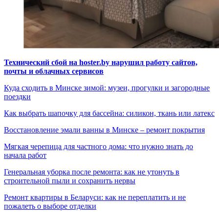
Технический сбой на hoster.by нарушил работу сайтов,
почты и облачных сервисов
Куда сходить в Минске зимой: музеи, прогулки и загородные
поездки
Как выбрать шапочку для бассейна: силикон, ткань или латекс
Восстановление эмали ванны в Минске – ремонт покрытия
Мягкая черепица для частного дома: что нужно знать до
начала работ
Генеральная уборка после ремонта: как не утонуть в
строительной пыли и сохранить нервы
Ремонт квартиры в Беларуси: как не переплатить и не
пожалеть о выборе отделки