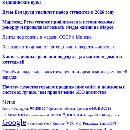
медицинские вузы
Вузы Беларуси увеличат набор студентов в 2026 году
Марсоход Perseverance приблизился к историческому
рекорду и продолжает искать следы жизни на Марсе
Ленты под ордена и медали СССР в Минске
Как защитить диван от пятен, пыли и шерсти животных
Какие зарядные решения подходят для частных домов и
коттеджей
Ошибки владельцев электрокаров при организации домашней
зарядки
Почему самостоятельное продвижение сайта в поисковых
системах лучше, чем привлечение SEO агентства
Метки
#новости
#бизнес
#беларусь
#авто
#деньги
#брестская_область
#россия
компаний
#сша
#поиск
#футбол
#образование
#спорт
Google
VK
VK Реклама
Rustore
YandexGPT
Google Ads
Ozon
Дзен