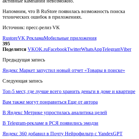
активные кампании невозможно.
Напомним, что В RuStore появилась возможность поиска
технических ошибок в приложениях.
Источник: пресс-релиз VK
Rustore
VK Реклама
Мобильные приложения
395
Поделится
VK
OK.ru
Facebook
Twitter
WhatsApp
Telegram
Viber
Предыдущая запись
Яндекс Маркет запустил новый отчет «Товары в поиске»
Следующая запись
Топ-5 мест, где лучше всего хранить деньги в доме и квартире
Вам также могут понравиться
Еще от автора
В Яндекс Метрике упростилась аналитика целей
В Telegram-рекламе в РСЯ появились эмодзи
Яндекс 360 добавил в Почту Нейрофильтр с YandexGPT