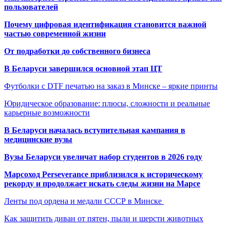
пользователей
Почему цифровая идентификация становится важной
частью современной жизни
От подработки до собственного бизнеса
В Беларуси завершился основной этап ЦТ
Футболки с DTF печатью на заказ в Минске – яркие принты
Юридическое образование: плюсы, сложности и реальные
карьерные возможности
В Беларуси началась вступительная кампания в
медицинские вузы
Вузы Беларуси увеличат набор студентов в 2026 году
Марсоход Perseverance приблизился к историческому
рекорду и продолжает искать следы жизни на Марсе
Ленты под ордена и медали СССР в Минске
Как защитить диван от пятен, пыли и шерсти животных