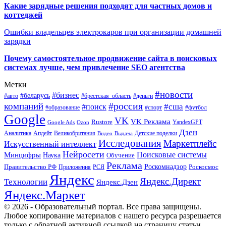
Какие зарядные решения подходят для частных домов и
коттеджей
Ошибки владельцев электрокаров при организации домашней
зарядки
Почему самостоятельное продвижение сайта в поисковых
системах лучше, чем привлечение SEO агентства
Метки
#новости
#бизнес
#беларусь
#авто
#деньги
#брестская_область
#россия
компаний
#сша
#поиск
#футбол
#образование
#спорт
Google
VK
VK Реклама
Rustore
YandexGPT
Google Ads
Ozon
Дзен
Апдейт
Великобритания
Аналитика
Выдача
Детские поделки
Видео
Исследования
Маркетплейс
Искусственный интеллект
Нейросети
Поисковые системы
Минцифры
Наука
Обучение
Реклама
Правительство РФ
Роскомнадзор
Роскосмос
Приложения
РСЯ
Яндекс
Яндекс.Директ
Технологии
Яндекс.Дзен
Яндекс.Маркет
© 2026 - Образовательный портал. Все права защищены.
Любое копирование материалов с нашего ресурса разрешается
только с обратной активной ссылкой на страницу статьи.