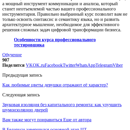
а мощный инструмент коммуникации и анализа, который
станет неотъемлемой частью вашего профессионального
инструментария. Правильно выбранный курс позволит вам не
только освоить синтаксис и семантику языка, но и развить
архитектурное мышление, необходимое для эффективного
решения сложных задач цифровой трансформации бизнеса.
Особенности курса профессионального
тестировщика
Обучение
907
Поделится
VK
OK.ru
Facebook
Twitter
WhatsApp
Telegram
Viber
Предыдущая запись
Как любимые цветы девушки отражают её характер?
Следующая запись
Звуковая изоляция без капитального ремонта: как улучшить
шумоизоляцию дверей
Вам также могут понравиться
Еще от автора
В Беларуси завершился основной этап ЦТ