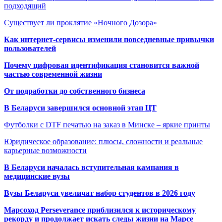
подходящий
Существует ли проклятие «Ночного Дозора»
Как интернет-сервисы изменили повседневные привычки
пользователей
Почему цифровая идентификация становится важной
частью современной жизни
От подработки до собственного бизнеса
В Беларуси завершился основной этап ЦТ
Футболки с DTF печатью на заказ в Минске – яркие принты
Юридическое образование: плюсы, сложности и реальные
карьерные возможности
В Беларуси началась вступительная кампания в
медицинские вузы
Вузы Беларуси увеличат набор студентов в 2026 году
Марсоход Perseverance приблизился к историческому
рекорду и продолжает искать следы жизни на Марсе