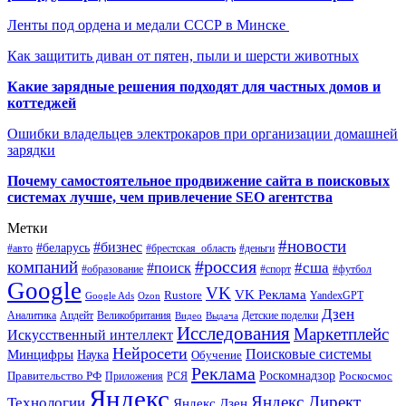
Ленты под ордена и медали СССР в Минске
Как защитить диван от пятен, пыли и шерсти животных
Какие зарядные решения подходят для частных домов и
коттеджей
Ошибки владельцев электрокаров при организации домашней
зарядки
Почему самостоятельное продвижение сайта в поисковых
системах лучше, чем привлечение SEO агентства
Метки
#новости
#бизнес
#беларусь
#авто
#деньги
#брестская_область
#россия
компаний
#сша
#поиск
#футбол
#образование
#спорт
Google
VK
VK Реклама
Rustore
YandexGPT
Google Ads
Ozon
Дзен
Апдейт
Великобритания
Аналитика
Выдача
Детские поделки
Видео
Исследования
Маркетплейс
Искусственный интеллект
Нейросети
Поисковые системы
Минцифры
Наука
Обучение
Реклама
Правительство РФ
Роскомнадзор
Роскосмос
Приложения
РСЯ
Яндекс
Яндекс.Директ
Технологии
Яндекс.Дзен