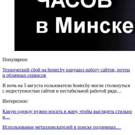
Популярное
Технический сбой на hoster.by нарушил работу сайтов, почты
и облачных сервисов
В ночь на 5 августа пользователи hoster.by могли столкнуться
с недоступностью сайтов и нестабильной работой ряда…
Интересное:
Какую одежду нужно носить в жару, чтобы выглядеть стильно
и…
Использование металлоискателей в поиске подземных…