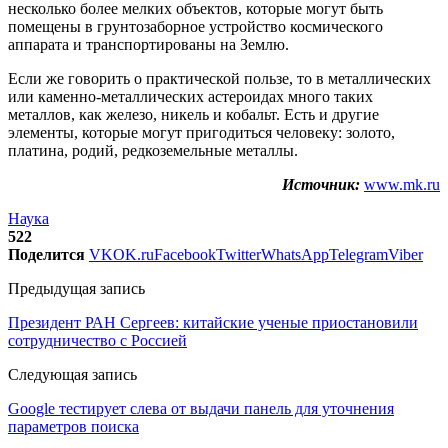
несколько более мелких объектов, которые могут быть
помещены в грунтозаборное устройство космического
аппарата и транспортированы на Землю.
Если же говорить о практической пользе, то в металлических
или каменно-металлических астероидах много таких
металлов, как железо, никель и кобальт. Есть и другие
элементы, которые могут пригодиться человеку: золото,
платина, родий, редкоземельные металлы.
Источник:
www.mk.ru
Наука
522
Поделится
VK
OK.ru
Facebook
Twitter
WhatsApp
Telegram
Viber
Предыдущая запись
Президент РАН Сергеев: китайские ученые приостановили
сотрудничество с Россией
Следующая запись
Google тестирует слева от выдачи панель для уточнения
параметров поиска