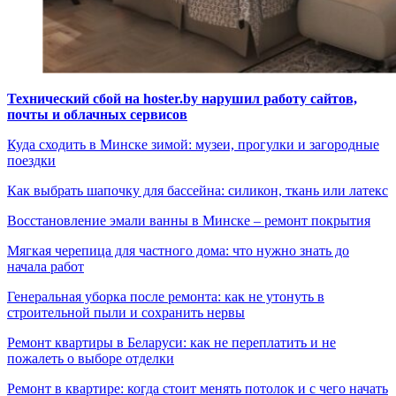
Технический сбой на hoster.by нарушил работу сайтов,
почты и облачных сервисов
Куда сходить в Минске зимой: музеи, прогулки и загородные
поездки
Как выбрать шапочку для бассейна: силикон, ткань или латекс
Восстановление эмали ванны в Минске – ремонт покрытия
Мягкая черепица для частного дома: что нужно знать до
начала работ
Генеральная уборка после ремонта: как не утонуть в
строительной пыли и сохранить нервы
Ремонт квартиры в Беларуси: как не переплатить и не
пожалеть о выборе отделки
Ремонт в квартире: когда стоит менять потолок и с чего начать