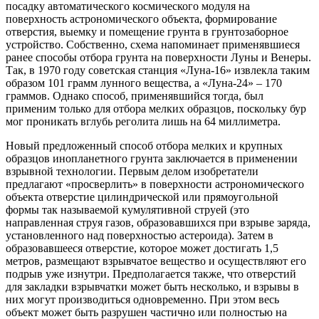
посадку автоматического космического модуля на
поверхность астрономического объекта, формирование
отверстия, выемку и помещение грунта в грунтозаборное
устройство. Собственно, схема напоминает применявшиеся
ранее способы отбора грунта на поверхности Луны и Венеры.
Так, в 1970 году советская станция «Луна-16» извлекла таким
образом 101 грамм лунного вещества, а «Луна-24» – 170
граммов. Однако способ, применявшийся тогда, был
применим только для отбора мелких образцов, поскольку бур
мог проникать вглубь реголита лишь на 64 миллиметра.
Новый предложенный способ отбора мелких и крупных
образцов инопланетного грунта заключается в применении
взрывной технологии. Первым делом изобретатели
предлагают «просверлить» в поверхности астрономического
объекта отверстие цилиндрической или прямоугольной
формы так называемой кумулятивной струей (это
направленная струя газов, образовавшихся при взрыве заряда,
установленного над поверхностью астероида). Затем в
образовавшееся отверстие, которое может достигать 1,5
метров, размещают взрывчатое вещество и осуществляют его
подрыв уже изнутри. Предполагается также, что отверстий
для закладки взрывчатки может быть несколько, и взрывы в
них могут производиться одновременно. При этом весь
объект может быть разрушен частично или полностью на