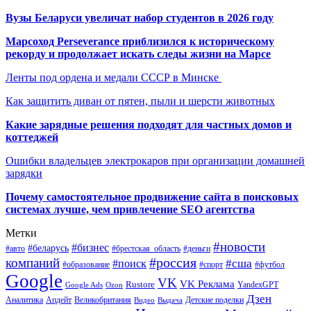
Вузы Беларуси увеличат набор студентов в 2026 году
Марсоход Perseverance приблизился к историческому
рекорду и продолжает искать следы жизни на Марсе
Ленты под ордена и медали СССР в Минске
Как защитить диван от пятен, пыли и шерсти животных
Какие зарядные решения подходят для частных домов и
коттеджей
Ошибки владельцев электрокаров при организации домашней
зарядки
Почему самостоятельное продвижение сайта в поисковых
системах лучше, чем привлечение SEO агентства
Метки
#новости
#бизнес
#беларусь
#авто
#деньги
#брестская_область
#россия
компаний
#сша
#поиск
#футбол
#образование
#спорт
Google
VK
VK Реклама
Rustore
YandexGPT
Google Ads
Ozon
Дзен
Апдейт
Великобритания
Аналитика
Выдача
Детские поделки
Видео