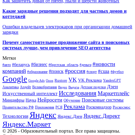
Как защитить диван от пятен, пыли и шерсти животных
Какие зарядные решения подходят для частных домов и
коттеджей
Ошибки владельцев электрокаров при организации домашней
зарядки
Почему самостоятельное продвижение сайта в поисковых
системах лучше, чем привлечение SEO агентства
Метки
#новости
#бизнес
#беларусь
#авто
#деньги
#брестская_область
#россия
компаний
#сша
#поиск
#футбол
#образование
#спорт
Google
VK
VK Реклама
Rustore
YandexGPT
Google Ads
Ozon
Дзен
Апдейт
Великобритания
Аналитика
Выдача
Детские поделки
Видео
Исследования
Маркетплейс
Искусственный интеллект
Нейросети
Поисковые системы
Минцифры
Наука
Обучение
Реклама
Правительство РФ
Роскомнадзор
Роскосмос
Приложения
РСЯ
Яндекс
Яндекс.Директ
Технологии
Яндекс.Дзен
Яндекс.Маркет
© 2026 - Образовательный портал. Все права защищены.