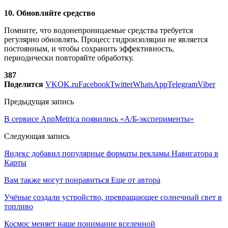
10. Обновляйте средство
Помните, что водонепроницаемые средства требуется
регулярно обновлять. Процесс гидроизоляции не является
постоянным, и чтобы сохранить эффективность,
периодически повторяйте обработку.
387
Поделится
VK
OK.ru
Facebook
Twitter
WhatsApp
Telegram
Viber
Предыдущая запись
В сервисе AppMetrica появились «А/Б-эксперименты»
Следующая запись
Яндекс добавил популярные форматы рекламы Навигатора в
Карты
Вам также могут понравиться
Еще от автора
Учёные создали устройство, превращающее солнечный свет в
топливо
Космос меняет наше понимание вселенной