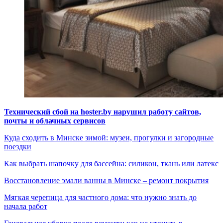
Технический сбой на hoster.by нарушил работу сайтов,
почты и облачных сервисов
Куда сходить в Минске зимой: музеи, прогулки и загородные
поездки
Как выбрать шапочку для бассейна: силикон, ткань или латекс
Восстановление эмали ванны в Минске – ремонт покрытия
Мягкая черепица для частного дома: что нужно знать до
начала работ