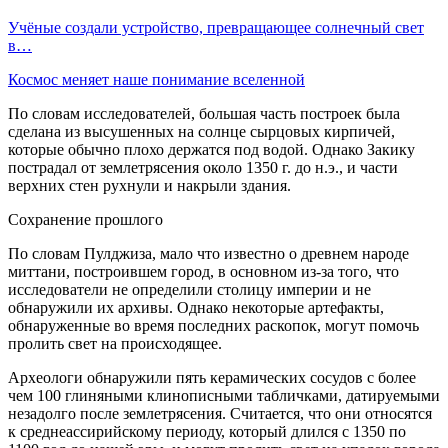
Учёные создали устройство, превращающее солнечный свет
в…
Космос меняет наше понимание вселенной
По словам исследователей, большая часть построек была
сделана из высушенных на солнце сырцовых кирпичей,
которые обычно плохо держатся под водой. Однако Закику
пострадал от землетрясения около 1350 г. до н.э., и части
верхних стен рухнули и накрыли здания.
Сохранение прошлого
По словам Пулджиза, мало что известно о древнем народе
миттани, построившем город, в основном из-за того, что
исследователи не определили столицу империи и не
обнаружили их архивы. Однако некоторые артефакты,
обнаруженные во время последних раскопок, могут помочь
пролить свет на происходящее.
Археологи обнаружили пять керамических сосудов с более
чем 100 глиняными клинописными табличками, датируемыми
незадолго после землетрясения. Считается, что они относятся
к среднеассирийскому периоду, который длился с 1350 по