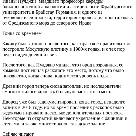
Иваны Пулджиз, младшего профессора кафедры
ближневосточной археологии и ассириологии Фрайбургского
университета в Брайсгау, Германия, и одного из
руководителей проекта, территория королевства простиралась
от Средиземного моря до северного Ирака.
Гонка со временем
Закику был затоплен после того, как иракское правительство
построило Мосулскую плотину в 1980-х годах, и с тех пор
редко видел дневной свет.
После того, как Пулджиз узнала, что город возродился, ее
команда поспешила раскопать это место, потому что было
неизвестно, когда снова поднимется уровень воды.
Древний город теперь снова затоплен, но исследователи
смогли каталогизировать большую часть этого места.
Дворец уже был задокументирован, когда город ненадолго
возник в 2018 году, но во время последних раскопок было
задокументировано несколько дополнительных построек.
Некоторые из открытий включают укрепление с башнями и
стенами, а также многоэтажное складское здание.
Сейчас читают