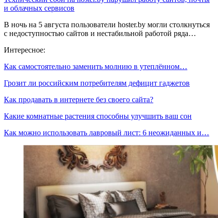
и облачных сервисов
В ночь на 5 августа пользователи hoster.by могли столкнуться
с недоступностью сайтов и нестабильной работой ряда…
Интересное:
Как самостоятельно заменить молнию в утеплённом…
Грозит ли российским потребителям дефицит гаджетов
Как продавать в интернете без своего сайта?
Какие комнатные растения способны улучшить ваш сон
Как можно использовать лавровый лист: 6 неожиданных и…