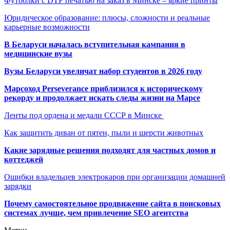
Футболки с DTF печатью на заказ в Минске – яркие принты
Юридическое образование: плюсы, сложности и реальные
карьерные возможности
В Беларуси началась вступительная кампания в
медицинские вузы
Вузы Беларуси увеличат набор студентов в 2026 году
Марсоход Perseverance приблизился к историческому
рекорду и продолжает искать следы жизни на Марсе
Ленты под ордена и медали СССР в Минске
Как защитить диван от пятен, пыли и шерсти животных
Какие зарядные решения подходят для частных домов и
коттеджей
Ошибки владельцев электрокаров при организации домашней
зарядки
Почему самостоятельное продвижение сайта в поисковых
системах лучше, чем привлечение SEO агентства