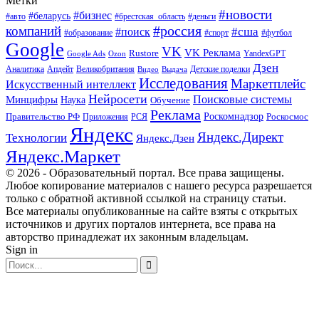
Метки
#новости
#бизнес
#беларусь
#авто
#деньги
#брестская_область
#россия
компаний
#сша
#поиск
#футбол
#образование
#спорт
Google
VK
VK Реклама
Rustore
YandexGPT
Google Ads
Ozon
Дзен
Апдейт
Великобритания
Аналитика
Выдача
Детские поделки
Видео
Исследования
Маркетплейс
Искусственный интеллект
Нейросети
Поисковые системы
Минцифры
Наука
Обучение
Реклама
Правительство РФ
Роскомнадзор
Роскосмос
Приложения
РСЯ
Яндекс
Яндекс.Директ
Технологии
Яндекс.Дзен
Яндекс.Маркет
© 2026 - Образовательный портал. Все права защищены.
Любое копирование материалов с нашего ресурса разрешается
только с обратной активной ссылкой на страницу статьи.
Все материалы опубликованные на сайте взяты с открытых
источников и других порталов интернета, все права на
авторство принадлежат их законным владельцам.
Sign in