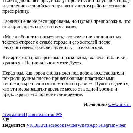
1100 год до нашей эры, и могут пролить свет на упадок города
и усиление ассирийского правления в этом районе, согласно
пресс-релизу.
Таблички еще не расшифрованы, но Пульиз предположил, что
они принадлежали частному архиву.
«Мне любопытно посмотреть, что изучение клинописных
текстов откроет о судьбе города и его жителей после
разрушительного землетрясения», — сказала она.
Все артефакты, которые были раскопаны, включая таблички,
хранятся в Национальном музее Духок.
Перед тем, как город снова исчез под водой, исследователи
покрыли руины плотно прилегающими пластиковыми
листами, скрепленными камнями и гравием. Пульиз надеется,
что эти меры защитят древнее место от водной эрозии и
предотвратят его полное исчезновение.
Источник:
www.mk.ru
#германия
Правительство РФ
535
Поделится
VK
OK.ru
Facebook
Twitter
WhatsApp
Telegram
Viber