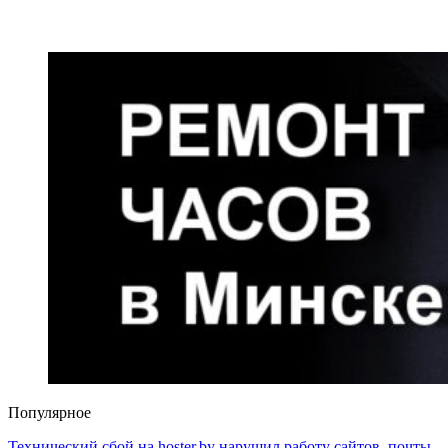
Популярное
Технический сбой на hoster.by нарушил работу сайтов, почты