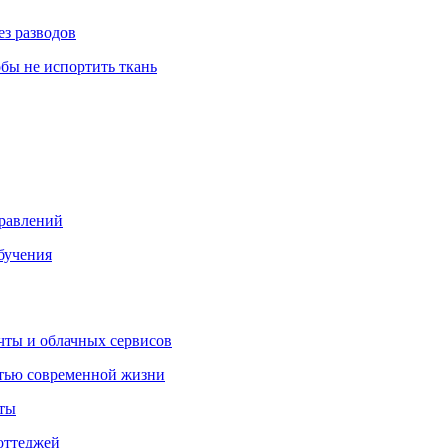
ез разводов
обы не испортить ткань
правлений
бучения
очты и облачных сервисов
стью современной жизни
нты
оттеджей