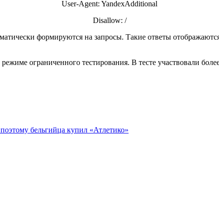
User-Agent: YandexAdditional
Disallow: /
оматически формируются на запросы. Такие ответы отображаютс
 режиме ограниченного тестирования. В тесте участвовали более
 поэтому бельгийца купил «Атлетико»