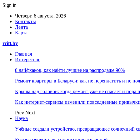
Sign in
Четверг, 6 августа, 2026
Контакты
Лента
Карта
rcitt.by
Главная
Интересное
8 лайфхаков, как найти лучшее на распродаже 90%
Ремонт квартиры в Беларуси: как не переплатить и не по
Крыша над головой: когда ремонт уже не спасает и пора
Как интернет-сервисы изменили повседневные привычки
Prev
Next
Наука
Учёные создали устройство, превращающее солнечный св
Космос меняет наше понимание вселенной