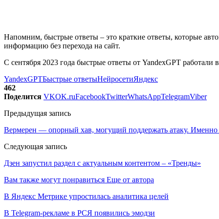
Напомним, быстрые ответы – это краткие ответы, которые авт
информацию без перехода на сайт.
С сентября 2023 года быстрые ответы от YandexGPT работали в
YandexGPT
Быстрые ответы
Нейросети
Яндекс
462
Поделится
VK
OK.ru
Facebook
Twitter
WhatsApp
Telegram
Viber
Предыдущая запись
Вермерен — опорный хав, могущий поддержать атаку. Именно
Следующая запись
Дзен запустил раздел с актуальным контентом – «Тренды»
Вам также могут понравиться
Еще от автора
В Яндекс Метрике упростилась аналитика целей
В Telegram-рекламе в РСЯ появились эмодзи