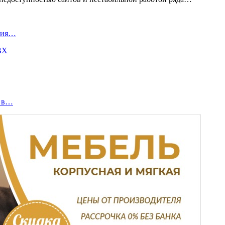
урия…
ВХ
ь в…