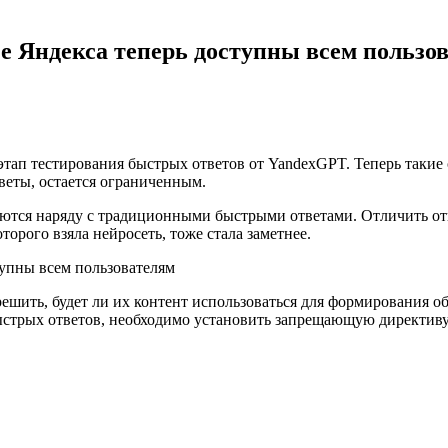
 Яндекса теперь доступны всем пользо
этап тестирования быстрых ответов от YandexGPT. Теперь такие 
веты, остается ограниченным.
ются наряду с традиционными быстрыми ответами. Отличить отв
рого взяла нейросеть, тоже стала заметнее.
решить, будет ли их контент использоваться для формирования 
трых ответов, необходимо установить запрещающую директиву для