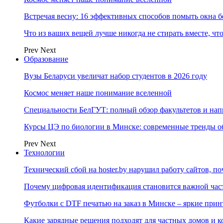
Встречая весну: 16 эффективных способов помыть окна б
Что из ваших вещей лучше никогда не стирать вместе, чт
Prev
Next
Образование
Вузы Беларуси увеличат набор студентов в 2026 году
Космос меняет наше понимание вселенной
Специальности БелГУТ: полный обзор факультетов и на
Курсы ЦЭ по биологии в Минске: современные тренды о
Prev
Next
Технологии
Технический сбой на hoster.by нарушил работу сайтов, п
Почему цифровая идентификация становится важной ча
Футболки с DTF печатью на заказ в Минске – яркие при
Какие зарядные решения подходят для частных домов и к