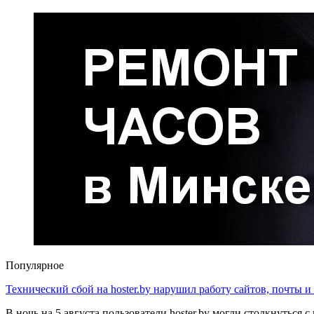
Популярное
Технический сбой на hoster.by нарушил работу сайтов, почты и
В ночь на 5 августа пользователи hoster.by могли столкнуться