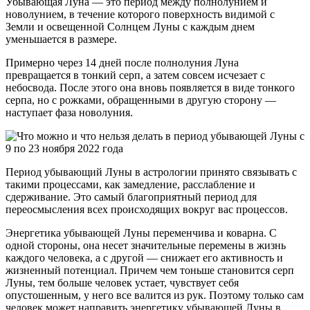
Убывающая Луна — это период между полнолунием и
новолунием, в течение которого поверхность видимой с
Земли и освещенной Солнцем Луны с каждым днем
уменьшается в размере.
Примерно через 14 дней после полнолуния Луна
превращается в тонкий серп, а затем совсем исчезает с
небосвода. После этого она вновь появляется в виде тонкого
серпа, но с рожками, обращенными в другую сторону —
наступает фаза новолуния.
Период убывающий Луны в астрологии принято связывать с
такими процессами, как замедление, расслабление и
сдерживание. Это самый благоприятный период для
переосмысления всех происходящих вокруг вас процессов.
Энергетика убывающей Луны переменчива и коварна. С
одной стороны, она несет значительные перемены в жизнь
каждого человека, а с другой — снижает его активность и
жизненный потенциал. Причем чем тоньше становится серп
Луны, тем больше человек устает, чувствует себя
опустошенным, у него все валится из рук. Поэтому только сам
человек может направить энергетику убывающей Луны в