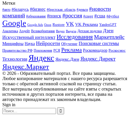
Метки
#новости
#бизнес
#беларусь
#авто
#деньги
#брестская_область
#россия
компаний
#сша
#поиск
#футбол
#образование
#спорт
Google
VK
VK Реклама
Rustore
YandexGPT
Google Ads
Ozon
Дзен
Апдейт
Великобритания
Аналитика
Выдача
Детские поделки
Видео
Исследования
Маркетплейс
Искусственный интеллект
Нейросети
Поисковые системы
Минцифры
Наука
Обучение
Реклама
Правительство РФ
Роскомнадзор
Роскосмос
Приложения
РСЯ
Яндекс
Яндекс.Директ
Технологии
Яндекс.Дзен
Яндекс.Маркет
© 2026 - Образовательный портал. Все права защищены.
Любое копирование материалов с нашего ресурса разрешается
только с обратной активной ссылкой на страницу статьи.
Все материалы опубликованные на сайте взяты с открытых
источников и других порталов интернета, все права на
авторство принадлежат их законным владельцам.
Sign in