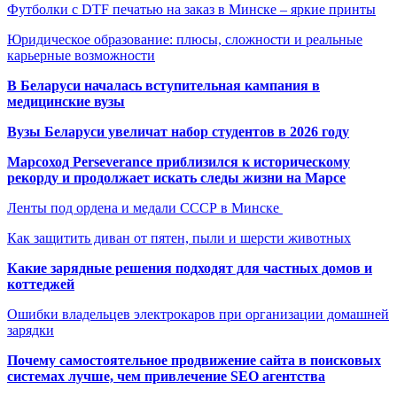
Футболки с DTF печатью на заказ в Минске – яркие принты
Юридическое образование: плюсы, сложности и реальные
карьерные возможности
В Беларуси началась вступительная кампания в
медицинские вузы
Вузы Беларуси увеличат набор студентов в 2026 году
Марсоход Perseverance приблизился к историческому
рекорду и продолжает искать следы жизни на Марсе
Ленты под ордена и медали СССР в Минске
Как защитить диван от пятен, пыли и шерсти животных
Какие зарядные решения подходят для частных домов и
коттеджей
Ошибки владельцев электрокаров при организации домашней
зарядки
Почему самостоятельное продвижение сайта в поисковых
системах лучше, чем привлечение SEO агентства