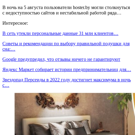
В ночь на 5 августа пользователи hoster.by могли столкнуться
с недоступностью сайтов и нестабильной работой ряда…
Интересное:
В сеть утекли персональные данные 31 млн клиентов…
Советы и рекомендации по выбору правильной подушки для
сна:…
Google предупредил, что отзывы ничего не гарантируют
Яндекс Маркет собирает истории предпринимательниц для…
Звездопад Персеиды в 2022 году достигнет максимума в ночь
с…