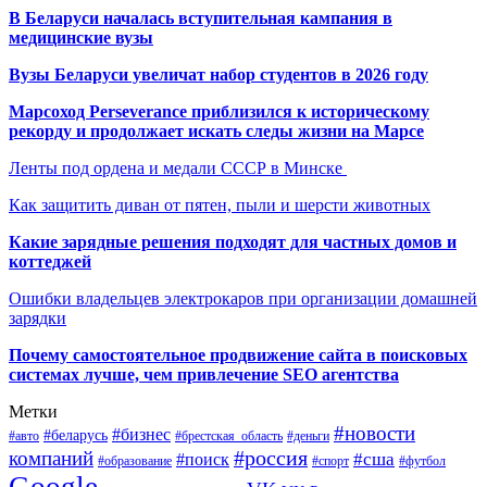
В Беларуси началась вступительная кампания в
медицинские вузы
Вузы Беларуси увеличат набор студентов в 2026 году
Марсоход Perseverance приблизился к историческому
рекорду и продолжает искать следы жизни на Марсе
Ленты под ордена и медали СССР в Минске
Как защитить диван от пятен, пыли и шерсти животных
Какие зарядные решения подходят для частных домов и
коттеджей
Ошибки владельцев электрокаров при организации домашней
зарядки
Почему самостоятельное продвижение сайта в поисковых
системах лучше, чем привлечение SEO агентства
Метки
#новости
#бизнес
#беларусь
#авто
#деньги
#брестская_область
#россия
компаний
#сша
#поиск
#футбол
#образование
#спорт
Google