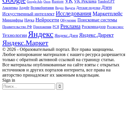
VK
VK Реклама
Rustore
YandexGPT
Google Ads
Ozon
Дзен
Апдейт
Великобритания
Аналитика
Выдача
Детские поделки
Видео
Исследования
Маркетплейс
Искусственный интеллект
Нейросети
Поисковые системы
Минцифры
Наука
Обучение
Реклама
Правительство РФ
Роскомнадзор
Роскосмос
Приложения
РСЯ
Яндекс
Яндекс.Директ
Технологии
Яндекс.Дзен
Яндекс.Маркет
© 2026 - Образовательный портал. Все права защищены.
Любое копирование материалов с нашего ресурса разрешается
только с обратной активной ссылкой на страницу статьи.
Все материалы опубликованные на сайте взяты с открытых
источников и других порталов интернета, все права на
авторство принадлежат их законным владельцам.
Sign in