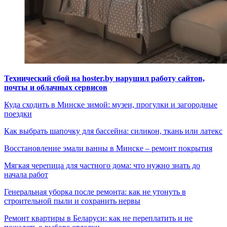
Технический сбой на hoster.by нарушил работу сайтов,
почты и облачных сервисов
Куда сходить в Минске зимой: музеи, прогулки и загородные
поездки
Как выбрать шапочку для бассейна: силикон, ткань или латекс
Восстановление эмали ванны в Минске – ремонт покрытия
Мягкая черепица для частного дома: что нужно знать до
начала работ
Генеральная уборка после ремонта: как не утонуть в
строительной пыли и сохранить нервы
Ремонт квартиры в Беларуси: как не переплатить и не