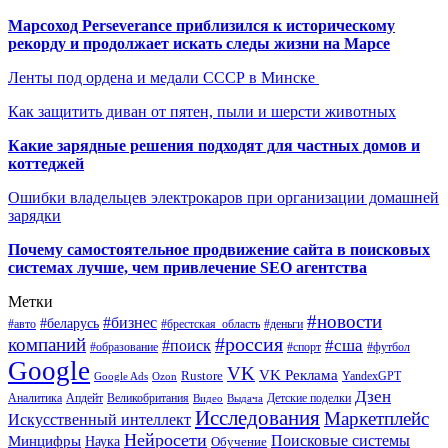
Марсоход Perseverance приблизился к историческому
рекорду и продолжает искать следы жизни на Марсе
Ленты под ордена и медали СССР в Минске
Как защитить диван от пятен, пыли и шерсти животных
Какие зарядные решения подходят для частных домов и
коттеджей
Ошибки владельцев электрокаров при организации домашней
зарядки
Почему самостоятельное продвижение сайта в поисковых
системах лучше, чем привлечение SEO агентства
Метки
#новости
#бизнес
#беларусь
#авто
#деньги
#брестская_область
#россия
компаний
#сша
#поиск
#футбол
#образование
#спорт
Google
VK
VK Реклама
Rustore
YandexGPT
Google Ads
Ozon
Дзен
Апдейт
Великобритания
Аналитика
Выдача
Детские поделки
Видео
Исследования
Маркетплейс
Искусственный интеллект
Нейросети
Поисковые системы
Минцифры
Наука
Обучение