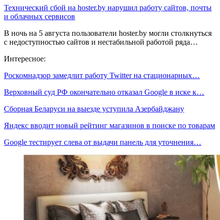
Технический сбой на hoster.by нарушил работу сайтов, почты
и облачных сервисов
В ночь на 5 августа пользователи hoster.by могли столкнуться
с недоступностью сайтов и нестабильной работой ряда…
Интересное:
Роскомнадзор замедлит работу Twitter на стационарных…
Верховный суд РФ окончательно отказал Google в иске к…
Сборная Беларуси на выезде уступила Азербайджану
Яндекс вводит новый рейтинг магазинов в поиске по товарам
Google тестирует слева от выдачи панель для уточнения…