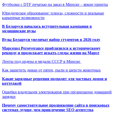
Футболки с DTF печатью на заказ в Минске – яркие принты
Юридическое образование: плюсы, сложности и реальные
карьерные возможности
В Беларуси началась вступительная кампания в
медицинские вузы
Вузы Беларуси увеличат набор студентов в 2026 году
Марсоход Perseverance приблизился к историческому
рекорду и продолжает искать следы жизни на Марсе
Ленты под ордена и медали СССР в Минске
Как защитить диван от пятен, пыли и шерсти животных
Какие зарядные решения подходят для частных домов и
коттеджей
Ошибки владельцев электрокаров при организации домашней
зарядки
Почему самостоятельное продвижение сайта в поисковых
системах лучше, чем привлечение SEO агентства