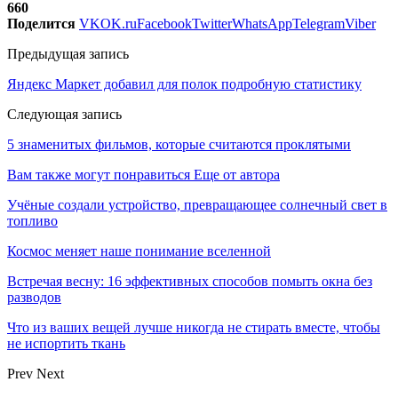
660
Поделится
VK
OK.ru
Facebook
Twitter
WhatsApp
Telegram
Viber
Предыдущая запись
Яндекс Маркет добавил для полок подробную статистику
Следующая запись
5 знаменитых фильмов, которые считаются проклятыми
Вам также могут понравиться
Еще от автора
Учёные создали устройство, превращающее солнечный свет в
топливо
Космос меняет наше понимание вселенной
Встречая весну: 16 эффективных способов помыть окна без
разводов
Что из ваших вещей лучше никогда не стирать вместе, чтобы
не испортить ткань
Prev
Next