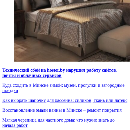
Технический сбой на hoster.by нарушил работу сайтов,
почты и облачных сервисов
Куда сходить в Минске зимой: музеи, прогулки и загородные
поездки
Как выбрать шапочку для бассейна: силикон, ткань или латекс
Восстановление эмали ванны в Минске – ремонт покрытия
Мягкая черепица для частного дома: что нужно знать до
начала работ