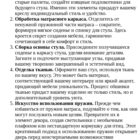
старые паллеты, создайте изящные подлокотники для
будущего стула. Именно эти элементы придадут вашему
креслу индивидуальный стиль и удобство.
Обработка матрасного каркаса.
Отделитесь от
ненужной пружинной части матраса – сократите,
формируя мягкое сиденье и спинку для стула. Здесь
кроется секрет создания мебели, гармонично
сочетающей в себе комфорт и стиль.
Сборка основы стула.
Присоедините получившееся
сиденье к каркасу стула, уделяя внимание деталям.
Загните и подточите выступающие углы, придавая
вашему творению завершенный и эстетичный вид.
Отделка тканью.
Оформите ваш стул, используя ткань
по вашему вкусу. Это может быть материал,
соответствующий вашему интерьеру или яркий акцент,
придающий мебели уникальность. Процесс обшивки
тканью придаст вашему изделию не только стиль, но и
дополнительный уровень уюта.
Искусство использования пружин.
Прежде чем
избавиться от пружин матраса, подумайте о том, как они
могут послужить новым целям. Превратите их в
элемент декора, создав светильники с необычным
плафоном или нестандартную кормушку для птиц. Этот
креативный подход к использованию пружин открывает
дверь перед неисчерпаемыми возможностями