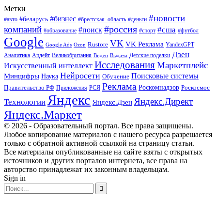
Метки
#новости
#бизнес
#беларусь
#авто
#деньги
#брестская_область
#россия
компаний
#сша
#поиск
#футбол
#образование
#спорт
Google
VK
VK Реклама
Rustore
YandexGPT
Google Ads
Ozon
Дзен
Апдейт
Великобритания
Аналитика
Выдача
Детские поделки
Видео
Исследования
Маркетплейс
Искусственный интеллект
Нейросети
Поисковые системы
Минцифры
Наука
Обучение
Реклама
Правительство РФ
Роскомнадзор
Роскосмос
Приложения
РСЯ
Яндекс
Яндекс.Директ
Технологии
Яндекс.Дзен
Яндекс.Маркет
© 2026 - Образовательный портал. Все права защищены.
Любое копирование материалов с нашего ресурса разрешается
только с обратной активной ссылкой на страницу статьи.
Все материалы опубликованные на сайте взяты с открытых
источников и других порталов интернета, все права на
авторство принадлежат их законным владельцам.
Sign in