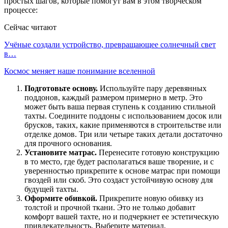
простых шагов, которые помогут вам в этом творческом
процессе:
Сейчас читают
Учёные создали устройство, превращающее солнечный свет
в…
Космос меняет наше понимание вселенной
Подготовьте основу.
Используйте пару деревянных
поддонов, каждый размером примерно в метр. Это
может быть ваша первая ступень к созданию стильной
тахты. Соедините поддоны с использованием досок или
брусков, таких, какие применяются в строительстве или
отделке домов. Три или четыре таких детали достаточно
для прочного основания.
Установите матрас.
Перенесите готовую конструкцию
в то место, где будет располагаться ваше творение, и с
уверенностью прикрепите к основе матрас при помощи
гвоздей или скоб. Это создаст устойчивую основу для
будущей тахты.
Оформите обивкой.
Прикрепите новую обивку из
толстой и прочной ткани. Это не только добавит
комфорт вашей тахте, но и подчеркнет ее эстетическую
привлекательность. Выберите материал,