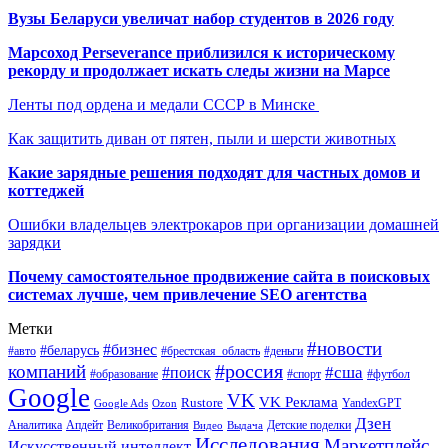
Вузы Беларуси увеличат набор студентов в 2026 году
Марсоход Perseverance приблизился к историческому
рекорду и продолжает искать следы жизни на Марсе
Ленты под ордена и медали СССР в Минске
Как защитить диван от пятен, пыли и шерсти животных
Какие зарядные решения подходят для частных домов и
коттеджей
Ошибки владельцев электрокаров при организации домашней
зарядки
Почему самостоятельное продвижение сайта в поисковых
системах лучше, чем привлечение SEO агентства
Метки
#новости
#бизнес
#беларусь
#авто
#деньги
#брестская_область
#россия
компаний
#сша
#поиск
#футбол
#образование
#спорт
Google
VK
VK Реклама
Rustore
YandexGPT
Google Ads
Ozon
Дзен
Апдейт
Великобритания
Аналитика
Выдача
Детские поделки
Видео
Исследования
Маркетплейс
Искусственный интеллект