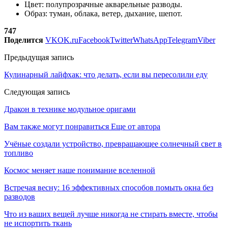
Цвет: полупрозрачные акварельные разводы.
Образ: туман, облака, ветер, дыхание, шепот.
747
Поделится
VK
OK.ru
Facebook
Twitter
WhatsApp
Telegram
Viber
Предыдущая запись
Кулинарный лайфхак: что делать, если вы пересолили еду
Следующая запись
Дракон в технике модульное оригами
Вам также могут понравиться
Еще от автора
Учёные создали устройство, превращающее солнечный свет в
топливо
Космос меняет наше понимание вселенной
Встречая весну: 16 эффективных способов помыть окна без
разводов
Что из ваших вещей лучше никогда не стирать вместе, чтобы
не испортить ткань