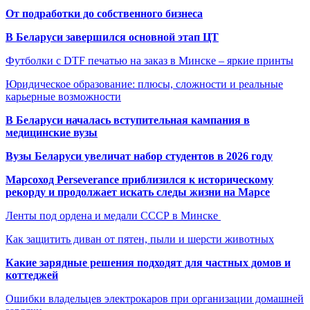
От подработки до собственного бизнеса
В Беларуси завершился основной этап ЦТ
Футболки с DTF печатью на заказ в Минске – яркие принты
Юридическое образование: плюсы, сложности и реальные
карьерные возможности
В Беларуси началась вступительная кампания в
медицинские вузы
Вузы Беларуси увеличат набор студентов в 2026 году
Марсоход Perseverance приблизился к историческому
рекорду и продолжает искать следы жизни на Марсе
Ленты под ордена и медали СССР в Минске
Как защитить диван от пятен, пыли и шерсти животных
Какие зарядные решения подходят для частных домов и
коттеджей
Ошибки владельцев электрокаров при организации домашней