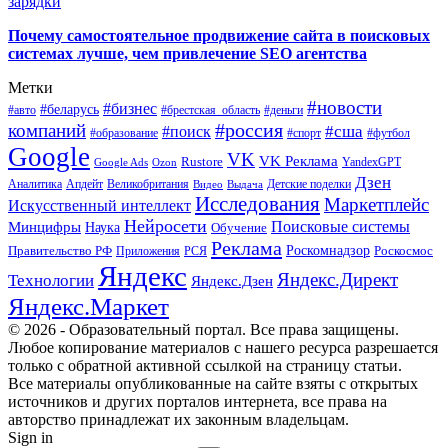
зарядки
Почему самостоятельное продвижение сайта в поисковых
системах лучше, чем привлечение SEO агентства
Метки
#новости
#бизнес
#беларусь
#авто
#деньги
#брестская_область
#россия
компаний
#сша
#поиск
#футбол
#образование
#спорт
Google
VK
VK Реклама
Rustore
YandexGPT
Google Ads
Ozon
Дзен
Апдейт
Великобритания
Аналитика
Выдача
Детские поделки
Видео
Исследования
Маркетплейс
Искусственный интеллект
Нейросети
Поисковые системы
Минцифры
Наука
Обучение
Реклама
Правительство РФ
Роскомнадзор
Роскосмос
Приложения
РСЯ
Яндекс
Яндекс.Директ
Технологии
Яндекс.Дзен
Яндекс.Маркет
© 2026 - Образовательный портал. Все права защищены.
Любое копирование материалов с нашего ресурса разрешается
только с обратной активной ссылкой на страницу статьи.
Все материалы опубликованные на сайте взяты с открытых
источников и других порталов интернета, все права на
авторство принадлежат их законным владельцам.
Sign in