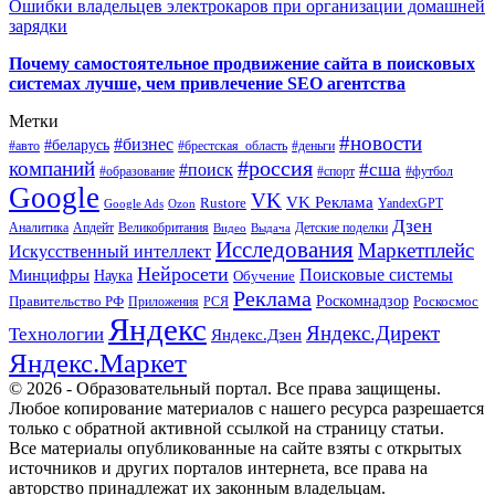
Ошибки владельцев электрокаров при организации домашней
зарядки
Почему самостоятельное продвижение сайта в поисковых
системах лучше, чем привлечение SEO агентства
Метки
#новости
#бизнес
#беларусь
#авто
#деньги
#брестская_область
#россия
компаний
#сша
#поиск
#футбол
#образование
#спорт
Google
VK
VK Реклама
Rustore
YandexGPT
Google Ads
Ozon
Дзен
Апдейт
Великобритания
Аналитика
Выдача
Детские поделки
Видео
Исследования
Маркетплейс
Искусственный интеллект
Нейросети
Поисковые системы
Минцифры
Наука
Обучение
Реклама
Правительство РФ
Роскомнадзор
Роскосмос
Приложения
РСЯ
Яндекс
Яндекс.Директ
Технологии
Яндекс.Дзен
Яндекс.Маркет
© 2026 - Образовательный портал. Все права защищены.
Любое копирование материалов с нашего ресурса разрешается
только с обратной активной ссылкой на страницу статьи.
Все материалы опубликованные на сайте взяты с открытых
источников и других порталов интернета, все права на
авторство принадлежат их законным владельцам.