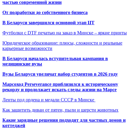
частью современной жизни
От подработки до собственного бизнеса
В Беларуси завершился основной этап ЦТ
Футболки с DTF печатью на заказ в Минске – яркие принты
Юридическое образование: плюсы, сложности и реальные
карьерные возможности
В Беларуси началась вступительная кампания в
медицинские вузы
Вузы Беларуси увеличат набор студентов в 2026 году
Марсоход Perseverance приблизился к историческому
рекорду и продолжает искать следы жизни на Марсе
Ленты под ордена и медали СССР в Минске
Как защитить диван от пятен, пыли и шерсти животных
Какие зарядные решения подходят для частных домов и
коттеджей