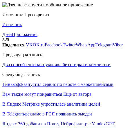
Источник: Пресс-релиз
Источник
Дзен
Приложения
525
Поделится
VK
OK.ru
Facebook
Twitter
WhatsApp
Telegram
Viber
Предыдущая запись
Два способа чистки пуховика без стирки и химчистки
Следующая запись
Тинькофф запустил сервис по работе с маркетплейсами
Вам также могут понравиться
Еще от автора
В Яндекс Метрике упростилась аналитика целей
В Telegram-рекламе в РСЯ появились эмодзи
Яндекс 360 добавил в Почту Нейрофильтр с YandexGPT