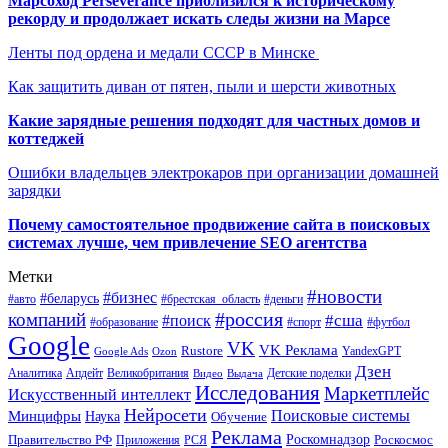
Марсоход Perseverance приблизился к историческому
рекорду и продолжает искать следы жизни на Марсе
Ленты под ордена и медали СССР в Минске
Как защитить диван от пятен, пыли и шерсти животных
Какие зарядные решения подходят для частных домов и
коттеджей
Ошибки владельцев электрокаров при организации домашней
зарядки
Почему самостоятельное продвижение сайта в поисковых
системах лучше, чем привлечение SEO агентства
Метки
#новости
#бизнес
#беларусь
#авто
#деньги
#брестская_область
#россия
компаний
#сша
#поиск
#футбол
#образование
#спорт
Google
VK
VK Реклама
Rustore
YandexGPT
Google Ads
Ozon
Дзен
Апдейт
Великобритания
Аналитика
Выдача
Детские поделки
Видео
Исследования
Маркетплейс
Искусственный интеллект
Нейросети
Поисковые системы
Минцифры
Наука
Обучение
Реклама
Правительство РФ
Роскомнадзор
Роскосмос
Приложения
РСЯ