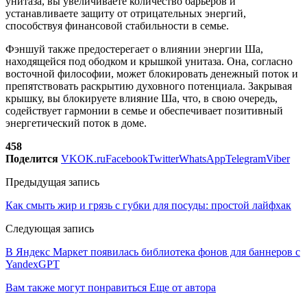
унитаза, вы увеличиваете количество барьеров и
устанавливаете защиту от отрицательных энергий,
способствуя финансовой стабильности в семье.
Фэншуй также предостерегает о влиянии энергии Ша,
находящейся под ободком и крышкой унитаза. Она, согласно
восточной философии, может блокировать денежный поток и
препятствовать раскрытию духовного потенциала. Закрывая
крышку, вы блокируете влияние Ша, что, в свою очередь,
содействует гармонии в семье и обеспечивает позитивный
энергетический поток в доме.
458
Поделится
VK
OK.ru
Facebook
Twitter
WhatsApp
Telegram
Viber
Предыдущая запись
Как смыть жир и грязь с губки для посуды: простой лайфхак
Следующая запись
В Яндекс Маркет появилась библиотека фонов для баннеров с
YandexGPT
Вам также могут понравиться
Еще от автора