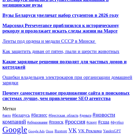
медицинские вузы
Вузы Беларуси увеличат набор студентов в 2026 году
Марсоход Perseverance приблизился к историческому
рекорду и продолжает искать следы жизни на Марсе
Ленты под ордена и медали СССР в Минске
Как защитить диван от пятен, пыли и шерсти животных
Какие зарядные решения подходят для частных домов и
коттеджей
Ошибки владельцев электрокаров при организации домашней
зарядки
Почему самостоятельное продвижение сайта в поисковых
системах лучше, чем привлечение SEO агентства
Метки
#новости
#бизнес
#беларусь
#авто
#деньги
#брестская_область
#россия
компаний
#сша
#поиск
#футбол
#образование
#спорт
Google
VK
VK Реклама
Rustore
YandexGPT
Google Ads
Ozon