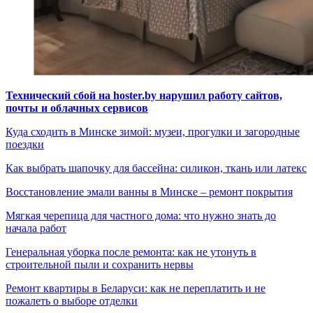
Технический сбой на hoster.by нарушил работу сайтов,
почты и облачных сервисов
Куда сходить в Минске зимой: музеи, прогулки и загородные
поездки
Как выбрать шапочку для бассейна: силикон, ткань или латекс
Восстановление эмали ванны в Минске – ремонт покрытия
Мягкая черепица для частного дома: что нужно знать до
начала работ
Генеральная уборка после ремонта: как не утонуть в
строительной пыли и сохранить нервы
Ремонт квартиры в Беларуси: как не переплатить и не
пожалеть о выборе отделки