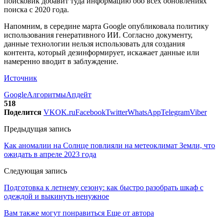
поисковик добавит туда информацию обо всех обновлениях
поиска с 2020 года.
Напомним, в середине марта Google опубликовала политику
использования генеративного ИИ. Согласно документу,
данные технологии нельзя использовать для создания
контента, который дезинформирует, искажает данные или
намеренно вводит в заблуждение.
Источник
Google
Алгоритмы
Апдейт
518
Поделится
VK
OK.ru
Facebook
Twitter
WhatsApp
Telegram
Viber
Предыдущая запись
Как аномалии на Солнце повлияли на метеоклимат Земли, что
ожидать в апреле 2023 года
Следующая запись
Подготовка к летнему сезону: как быстро разобрать шкаф с
одеждой и выкинуть ненужное
Вам также могут понравиться
Еще от автора