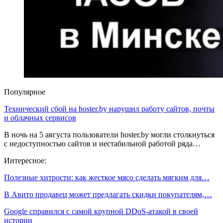
Популярное
Технический сбой на hoster.by нарушил работу сайтов, почты
и облачных сервисов
В ночь на 5 августа пользователи hoster.by могли столкнуться
с недоступностью сайтов и нестабильной работой ряда…
Интересное:
Полезные хитрости: как жесткое мясо сделать мягким для…
В Авито продавец может предлагать скидки покупателям,…
Google справился с самой крупной DDoS-атакой в своей
истории