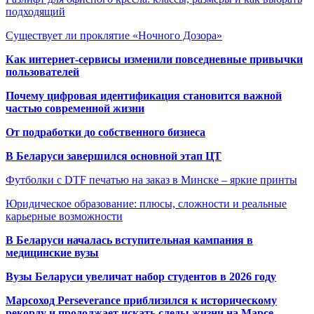
подходящий
Существует ли проклятие «Ночного Дозора»
Как интернет-сервисы изменили повседневные привычки
пользователей
Почему цифровая идентификация становится важной
частью современной жизни
От подработки до собственного бизнеса
В Беларуси завершился основной этап ЦТ
Футболки с DTF печатью на заказ в Минске – яркие принты
Юридическое образование: плюсы, сложности и реальные
карьерные возможности
В Беларуси началась вступительная кампания в
медицинские вузы
Вузы Беларуси увеличат набор студентов в 2026 году
Марсоход Perseverance приблизился к историческому
рекорду и продолжает искать следы жизни на Марсе