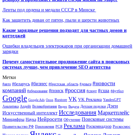
Ленты под ордена и медали СССР в Минске
Как защитить диван от пятен, пыли и шерсти животных
Какие зарядные решения подходят для частных домов и
коттеджей
Ошибки владельцев электрокаров при организации домашней
зарядки
Почему самостоятельное продвижение сайта в поисковых
системах лучше, чем привлечение SEO агентства
Метки
#новости
#бизнес
#беларусь
#авто
#деньги
#брестская_область
#россия
компаний
#сша
#поиск
#футбол
#образование
#спорт
Google
VK
VK Реклама
Rustore
YandexGPT
Google Ads
Ozon
Дзен
Апдейт
Великобритания
Аналитика
Выдача
Детские поделки
Видео
Исследования
Маркетплейс
Искусственный интеллект
Нейросети
Поисковые системы
Минцифры
Наука
Обучение
Реклама
Правительство РФ
Роскомнадзор
Роскосмос
Приложения
РСЯ
Яндекс