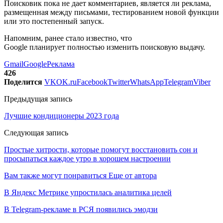
Поисковик пока не дает комментариев, является ли реклама,
размещенная между письмами, тестированием новой функции
или это постепенный запуск.
Напомним, ранее стало известно, что
Google планирует полностью изменить поисковую выдачу.
Gmail
Google
Реклама
426
Поделится
VK
OK.ru
Facebook
Twitter
WhatsApp
Telegram
Viber
Предыдущая запись
Лучшие кондиционеры 2023 года
Следующая запись
Простые хитрости, которые помогут восстановить сон и
просыпаться каждое утро в хорошем настроении
Вам также могут понравиться
Еще от автора
В Яндекс Метрике упростилась аналитика целей
В Telegram-рекламе в РСЯ появились эмодзи