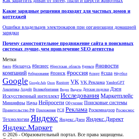
Как защитить диван от пятен, пыли и шерсти животных
Какие зарядные решения подходят для частных домов и
коттеджей
Ошибки владельцев электрокаров при организации домашней
зарядки
Почему самостоятельное продвижение сайта в поисковых
системах лучше, чем привлечение SEO агентства
Метки
#новости
#бизнес
#беларусь
#авто
#деньги
#брестская_область
#россия
компаний
#сша
#поиск
#футбол
#образование
#спорт
Google
VK
VK Реклама
Rustore
YandexGPT
Google Ads
Ozon
Дзен
Апдейт
Великобритания
Аналитика
Выдача
Детские поделки
Видео
Исследования
Маркетплейс
Искусственный интеллект
Нейросети
Поисковые системы
Минцифры
Наука
Обучение
Реклама
Правительство РФ
Роскомнадзор
Роскосмос
Приложения
РСЯ
Яндекс
Яндекс.Директ
Технологии
Яндекс.Дзен
Яндекс.Маркет
© 2026 - Образовательный портал. Все права защищены.