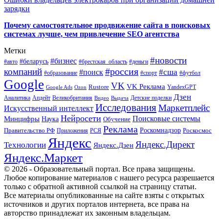
зарядки
Почему самостоятельное продвижение сайта в поисковых
системах лучше, чем привлечение SEO агентства
Метки
#новости
#бизнес
#беларусь
#авто
#деньги
#брестская_область
#россия
компаний
#сша
#поиск
#футбол
#образование
#спорт
Google
VK
VK Реклама
Rustore
YandexGPT
Google Ads
Ozon
Дзен
Апдейт
Великобритания
Аналитика
Выдача
Детские поделки
Видео
Исследования
Маркетплейс
Искусственный интеллект
Нейросети
Поисковые системы
Минцифры
Наука
Обучение
Реклама
Правительство РФ
Роскомнадзор
Роскосмос
Приложения
РСЯ
Яндекс
Яндекс.Директ
Технологии
Яндекс.Дзен
Яндекс.Маркет
© 2026 - Образовательный портал. Все права защищены.
Любое копирование материалов с нашего ресурса разрешается
только с обратной активной ссылкой на страницу статьи.
Все материалы опубликованные на сайте взяты с открытых
источников и других порталов интернета, все права на
авторство принадлежат их законным владельцам.