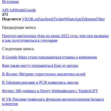
Источник
API AdWords
Google
473
Поделится
VK
OK.ru
Facebook
Twitter
WhatsApp
Telegram
Viber
Предыдущая запись
Прогноз магнитных бурь на июнь 2022 года: чем они вызваны
и как подготовиться к геоударам
Следующая запись
В Google Maps стали показываться отзывы о компаниях
Вам также могут понравиться
Еще от автора
В Яндекс Метрике упростилась аналитика целей
В Telegram-рекламе в РСЯ появились эмодзи
Яндекс 360 добавил в Почту Нейрофильтр с YandexGPT
В VK Рекламе появилась функция автопополнения баланса
клиентов