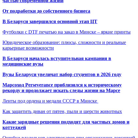
частью современной жизни
От подработки до собственного бизнеса
В Беларуси завершился основной этап ЦТ
Футболки с DTF печатью на заказ в Минске – яркие принты
Юридическое образование: плюсы, сложности и реальные
карьерные возможности
В Беларуси началась вступительная кампания в
медицинские вузы
Вузы Беларуси увеличат набор студентов в 2026 году
Марсоход Perseverance приблизился к историческому
рекорду и продолжает искать следы жизни на Марсе
Ленты под ордена и медали СССР в Минске
Как защитить диван от пятен, пыли и шерсти животных
Какие зарядные решения подходят для частных домов и
коттеджей
Ошибки владельцев электрокаров при организации домашней