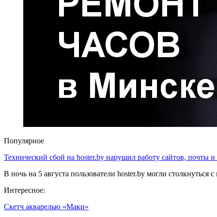
Популярное
Технический сбой на hoster.by нарушил работу сайтов, почты и
В ночь на 5 августа пользователи hoster.by могли столкнуться
Интересное:
Скетч акварелью «Маки»