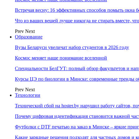
Встречая весну: 16 эффективных способов помыть окна б
Что из ваших вещей лучше никогда не стирать вместе, чт
Prev
Next
Образование
Вузы Беларуси увеличат набор студентов в 2026 году
Космос меняет наше понимание вселенной
Специальности БелГУТ: полный обзор факультетов и на
Курсы ЦЭ по биологии в Минске: современные тренды о
Prev
Next
Технологии
Технический сбой на hoster.by нарушил работу сайтов, п
Почему цифровая идентификация становится важной ча
Футболки с DTF печатью на заказ в Минске – яркие при
Какие зарядные решения подходят для частных домов и к