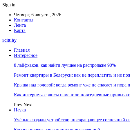
Sign in
Четверг, 6 августа, 2026
Контакты
Лента
Карта
rcitt.by
Главная
Интересное
8 лайфхаков, как найти лучшее на распродаже 90%
Ремонт квартиры в Беларуси: как не переплатить и не по
Крыша над головой: когда ремонт уже не спасает и пора
Как интернет-сервисы изменили повседневные привычки
Prev
Next
Наука
Учёные создали устройство, превращающее солнечный св
Космос меняет наше понимание вселенной