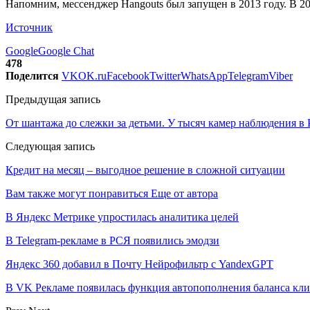
Напомним, мессенджер Hangouts был запущен в 2013 году. В 20
Источник
Google
Google Chat
478
Поделится
VK
OK.ru
Facebook
Twitter
WhatsApp
Telegram
Viber
Предыдущая запись
От шантажа до слежки за детьми. У тысяч камер наблюдения в
Следующая запись
Кредит на месяц – выгодное решение в сложной ситуации
Вам также могут понравиться
Еще от автора
В Яндекс Метрике упростилась аналитика целей
В Telegram-рекламе в РСЯ появились эмодзи
Яндекс 360 добавил в Почту Нейрофильтр с YandexGPT
В VK Рекламе появилась функция автопополнения баланса кл