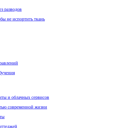
ез разводов
обы не испортить ткань
правлений
бучения
очты и облачных сервисов
стью современной жизни
нты
оттеджей