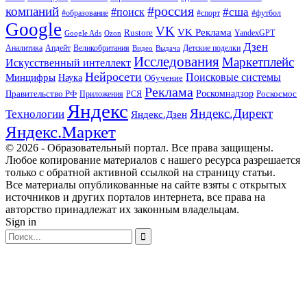
#россия
компаний
#сша
#поиск
#футбол
#образование
#спорт
Google
VK
VK Реклама
Rustore
YandexGPT
Google Ads
Ozon
Дзен
Апдейт
Великобритания
Аналитика
Выдача
Детские поделки
Видео
Исследования
Маркетплейс
Искусственный интеллект
Нейросети
Поисковые системы
Минцифры
Наука
Обучение
Реклама
Правительство РФ
Роскомнадзор
Роскосмос
Приложения
РСЯ
Яндекс
Яндекс.Директ
Технологии
Яндекс.Дзен
Яндекс.Маркет
© 2026 - Образовательный портал. Все права защищены.
Любое копирование материалов с нашего ресурса разрешается
только с обратной активной ссылкой на страницу статьи.
Все материалы опубликованные на сайте взяты с открытых
источников и других порталов интернета, все права на
авторство принадлежат их законным владельцам.
Sign in