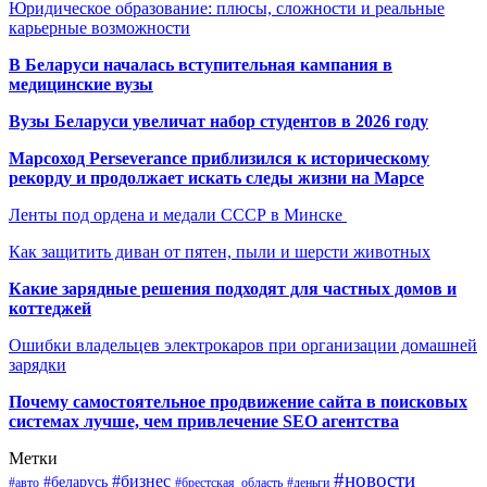
Юридическое образование: плюсы, сложности и реальные
карьерные возможности
В Беларуси началась вступительная кампания в
медицинские вузы
Вузы Беларуси увеличат набор студентов в 2026 году
Марсоход Perseverance приблизился к историческому
рекорду и продолжает искать следы жизни на Марсе
Ленты под ордена и медали СССР в Минске
Как защитить диван от пятен, пыли и шерсти животных
Какие зарядные решения подходят для частных домов и
коттеджей
Ошибки владельцев электрокаров при организации домашней
зарядки
Почему самостоятельное продвижение сайта в поисковых
системах лучше, чем привлечение SEO агентства
Метки
#новости
#бизнес
#беларусь
#авто
#деньги
#брестская_область