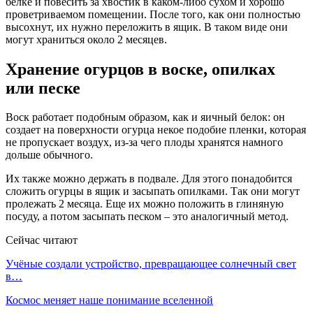
белке и повесить за хвостик в каком-либо сухом и хорошо
проветриваемом помещении. После того, как они полностью
высохнут, их нужно переложить в ящик. В таком виде они
могут храниться около 2 месяцев.
Хранение огурцов в воске, опилках
или песке
Воск работает подобным образом, как и яичный белок: он
создает на поверхности огурца некое подобие пленки, которая
не пропускает воздух, из-за чего плоды хранятся намного
дольше обычного.
Их также можно держать в подвале. Для этого понадобится
сложить огурцы в ящик и засыпать опилками. Так они могут
пролежать 2 месяца. Еще их можно положить в глиняную
посуду, а потом засыпать песком – это аналогичный метод.
Сейчас читают
Учёные создали устройство, превращающее солнечный свет
в…
Космос меняет наше понимание вселенной