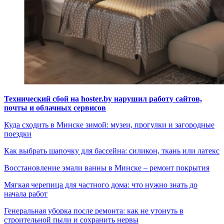
Технический сбой на hoster.by нарушил работу сайтов,
почты и облачных сервисов
Куда сходить в Минске зимой: музеи, прогулки и загородные
поездки
Как выбрать шапочку для бассейна: силикон, ткань или латекс
Восстановление эмали ванны в Минске – ремонт покрытия
Мягкая черепица для частного дома: что нужно знать до
начала работ
Генеральная уборка после ремонта: как не утонуть в
строительной пыли и сохранить нервы