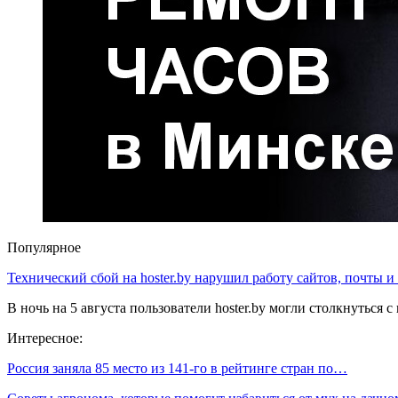
Популярное
Технический сбой на hoster.by нарушил работу сайтов, почты и
В ночь на 5 августа пользователи hoster.by могли столкнуться
Интересное:
Россия заняла 85 место из 141-го в рейтинге стран по…