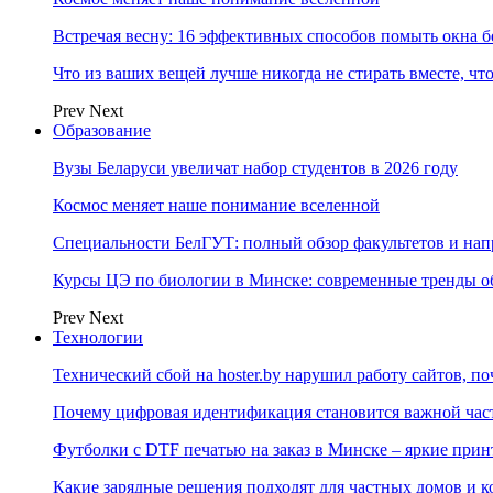
Встречая весну: 16 эффективных способов помыть окна б
Что из ваших вещей лучше никогда не стирать вместе, чт
Prev
Next
Образование
Вузы Беларуси увеличат набор студентов в 2026 году
Космос меняет наше понимание вселенной
Специальности БелГУТ: полный обзор факультетов и на
Курсы ЦЭ по биологии в Минске: современные тренды о
Prev
Next
Технологии
Технический сбой на hoster.by нарушил работу сайтов, п
Почему цифровая идентификация становится важной ча
Футболки с DTF печатью на заказ в Минске – яркие при
Какие зарядные решения подходят для частных домов и к