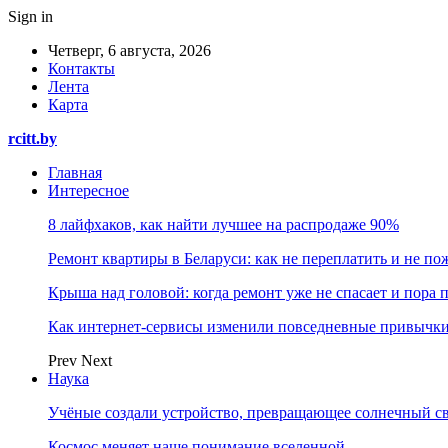
Sign in
Четверг, 6 августа, 2026
Контакты
Лента
Карта
rcitt.by
Главная
Интересное
8 лайфхаков, как найти лучшее на распродаже 90%
Ремонт квартиры в Беларуси: как не переплатить и не по
Крыша над головой: когда ремонт уже не спасает и пора
Как интернет-сервисы изменили повседневные привычки
Prev
Next
Наука
Учёные создали устройство, превращающее солнечный св
Космос меняет наше понимание вселенной