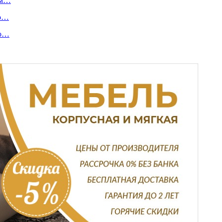
ом…
то…
то…