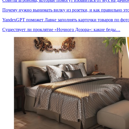
Советы агронома, которые помогут избавиться от мух на дачн
Почему нужно вынимать вилку из розетки, и как правильно э
YandexGPT поможет Лавке заполнять карточки товаров по фо
Существует ли проклятие «Ночного Дозора»: какие беды…