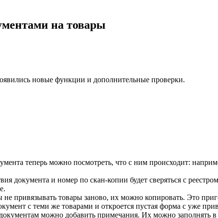
ументами на товары
появились новые функции и дополнительные проверки.
умента теперь можно посмотреть, что с ним происходит: наприме
твия документа и номер по скан-копии будет сверяться с реестро
е.
 не привязывать товары заново, их можно копировать. Это приг
окумент с теми же товарами и откроется пустая форма с уже пр
документам можно добавить примечания. Их можно заполнять в с