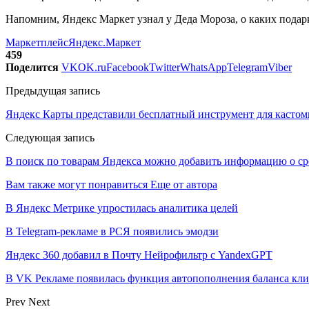
Напомним, Яндекс Маркет узнал у Деда Мороза, о каких подар
Маркетплейс
Яндекс.Маркет
459
Поделится
VK
OK.ru
Facebook
Twitter
WhatsApp
Telegram
Viber
Предыдущая запись
Яндекс Карты представили бесплатный инструмент для кастом
Следующая запись
В поиск по товарам Яндекса можно добавить информацию о ср
Вам также могут понравиться
Еще от автора
В Яндекс Метрике упростилась аналитика целей
В Telegram-рекламе в РСЯ появились эмодзи
Яндекс 360 добавил в Почту Нейрофильтр с YandexGPT
В VK Рекламе появилась функция автопополнения баланса кл
Prev
Next