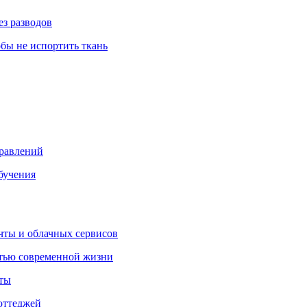
ез разводов
обы не испортить ткань
правлений
бучения
очты и облачных сервисов
стью современной жизни
нты
оттеджей