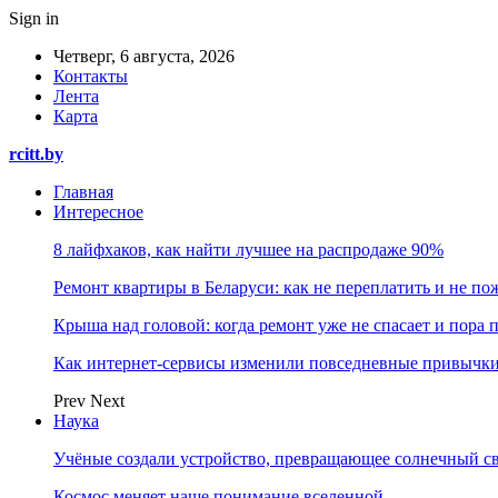
Sign in
Четверг, 6 августа, 2026
Контакты
Лента
Карта
rcitt.by
Главная
Интересное
8 лайфхаков, как найти лучшее на распродаже 90%
Ремонт квартиры в Беларуси: как не переплатить и не по
Крыша над головой: когда ремонт уже не спасает и пора
Как интернет-сервисы изменили повседневные привычки
Prev
Next
Наука
Учёные создали устройство, превращающее солнечный св
Космос меняет наше понимание вселенной