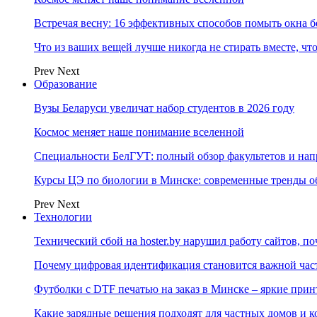
Встречая весну: 16 эффективных способов помыть окна б
Что из ваших вещей лучше никогда не стирать вместе, чт
Prev
Next
Образование
Вузы Беларуси увеличат набор студентов в 2026 году
Космос меняет наше понимание вселенной
Специальности БелГУТ: полный обзор факультетов и на
Курсы ЦЭ по биологии в Минске: современные тренды о
Prev
Next
Технологии
Технический сбой на hoster.by нарушил работу сайтов, п
Почему цифровая идентификация становится важной ча
Футболки с DTF печатью на заказ в Минске – яркие при
Какие зарядные решения подходят для частных домов и к