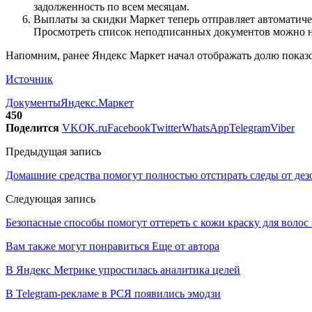
задолженность по всем месяцам.
Выплаты за скидки Маркет теперь отправляет автоматиче
Просмотреть список неподписанных документов можно н
Напомним, ранее Яндекс Маркет начал отображать долю показ
Источник
Документы
Яндекс.Маркет
450
Поделится
VK
OK.ru
Facebook
Twitter
WhatsApp
Telegram
Viber
Предыдущая запись
Домашние средства помогут полностью отстирать следы от дез
Следующая запись
Безопасные способы помогут оттереть с кожи краску для воло
Вам также могут понравиться
Еще от автора
В Яндекс Метрике упростилась аналитика целей
В Telegram-рекламе в РСЯ появились эмодзи