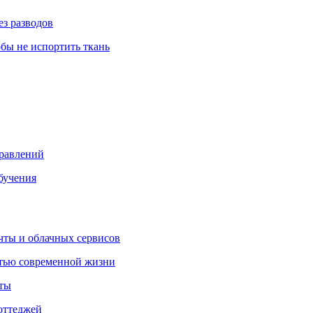
ез разводов
обы не испортить ткань
правлений
бучения
очты и облачных сервисов
стью современной жизни
нты
оттеджей