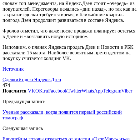
словам топ-менеджмента, на Яндекс.Дзен стоит «очередь» из
покупателей. Переговоры начались «дни назад», но так как на
закрытие сделки требуется время, в ближайшие квартал-
полгода Дзен продолжит развиваться в составе Яндекса.
Фролов отметил, что даже после продажи планирует остаться
в Дзене и «возглавить новую историю».
Напомним, о планах Яндекса продать Дзен и Новости в РБК
рассказали 15 марта. Наиболее вероятным претендентом на
покупку считается холдинг VK.
Источник
Сделки
Яндекс
Яндекс.Дзен
474
Поделится
VK
OK.ru
Facebook
Twitter
WhatsApp
Telegram
Viber
Предыдущая запись
Ученые рассказали, когда появится первый российский
томограф
Следующая запись
Европейцы готовы отказаться от миссии «ЭкзоМарс» из-за