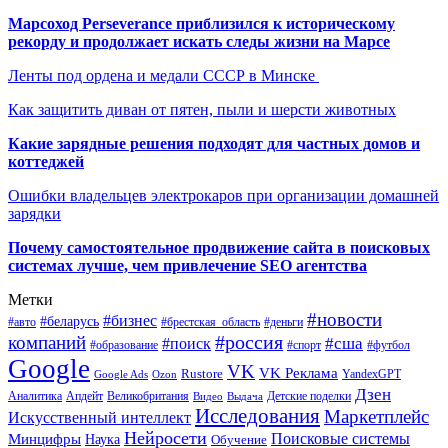
Марсоход Perseverance приблизился к историческому
рекорду и продолжает искать следы жизни на Марсе
Ленты под ордена и медали СССР в Минске
Как защитить диван от пятен, пыли и шерсти животных
Какие зарядные решения подходят для частных домов и
коттеджей
Ошибки владельцев электрокаров при организации домашней
зарядки
Почему самостоятельное продвижение сайта в поисковых
системах лучше, чем привлечение SEO агентства
Метки
#новости
#бизнес
#беларусь
#авто
#деньги
#брестская_область
#россия
компаний
#сша
#поиск
#футбол
#образование
#спорт
Google
VK
VK Реклама
Rustore
YandexGPT
Google Ads
Ozon
Дзен
Апдейт
Великобритания
Аналитика
Выдача
Детские поделки
Видео
Исследования
Маркетплейс
Искусственный интеллект
Нейросети
Поисковые системы
Минцифры
Наука
Обучение