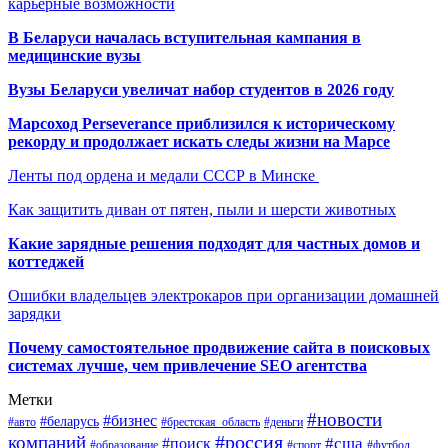
карьерные возможности
В Беларуси началась вступительная кампания в
медицинские вузы
Вузы Беларуси увеличат набор студентов в 2026 году
Марсоход Perseverance приблизился к историческому
рекорду и продолжает искать следы жизни на Марсе
Ленты под ордена и медали СССР в Минске
Как защитить диван от пятен, пыли и шерсти животных
Какие зарядные решения подходят для частных домов и
коттеджей
Ошибки владельцев электрокаров при организации домашней
зарядки
Почему самостоятельное продвижение сайта в поисковых
системах лучше, чем привлечение SEO агентства
Метки
#новости
#бизнес
#беларусь
#авто
#деньги
#брестская_область
#россия
компаний
#сша
#поиск
#футбол
#образование
#спорт