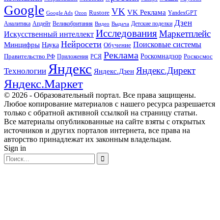
Google
VK
VK Реклама
Rustore
YandexGPT
Google Ads
Ozon
Дзен
Апдейт
Великобритания
Аналитика
Выдача
Детские поделки
Видео
Исследования
Маркетплейс
Искусственный интеллект
Нейросети
Поисковые системы
Минцифры
Наука
Обучение
Реклама
Правительство РФ
Роскомнадзор
Роскосмос
Приложения
РСЯ
Яндекс
Яндекс.Директ
Технологии
Яндекс.Дзен
Яндекс.Маркет
© 2026 - Образовательный портал. Все права защищены.
Любое копирование материалов с нашего ресурса разрешается
только с обратной активной ссылкой на страницу статьи.
Все материалы опубликованные на сайте взяты с открытых
источников и других порталов интернета, все права на
авторство принадлежат их законным владельцам.
Sign in