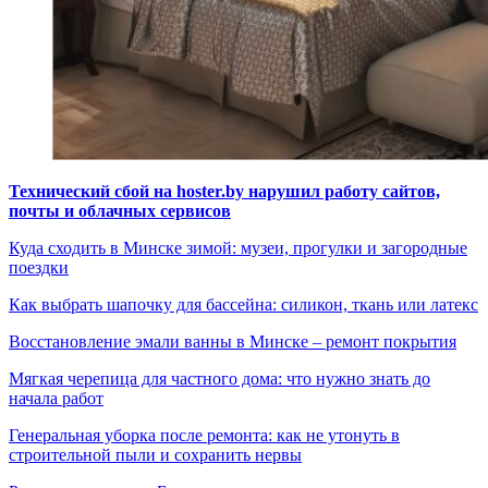
Технический сбой на hoster.by нарушил работу сайтов,
почты и облачных сервисов
Куда сходить в Минске зимой: музеи, прогулки и загородные
поездки
Как выбрать шапочку для бассейна: силикон, ткань или латекс
Восстановление эмали ванны в Минске – ремонт покрытия
Мягкая черепица для частного дома: что нужно знать до
начала работ
Генеральная уборка после ремонта: как не утонуть в
строительной пыли и сохранить нервы