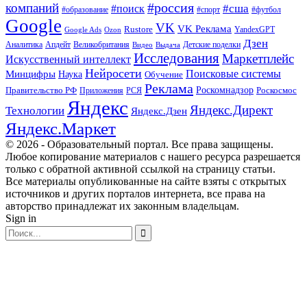
#россия
компаний
#сша
#поиск
#футбол
#образование
#спорт
Google
VK
VK Реклама
Rustore
YandexGPT
Google Ads
Ozon
Дзен
Апдейт
Великобритания
Аналитика
Выдача
Детские поделки
Видео
Исследования
Маркетплейс
Искусственный интеллект
Нейросети
Поисковые системы
Минцифры
Наука
Обучение
Реклама
Правительство РФ
Роскомнадзор
Роскосмос
Приложения
РСЯ
Яндекс
Яндекс.Директ
Технологии
Яндекс.Дзен
Яндекс.Маркет
© 2026 - Образовательный портал. Все права защищены.
Любое копирование материалов с нашего ресурса разрешается
только с обратной активной ссылкой на страницу статьи.
Все материалы опубликованные на сайте взяты с открытых
источников и других порталов интернета, все права на
авторство принадлежат их законным владельцам.
Sign in