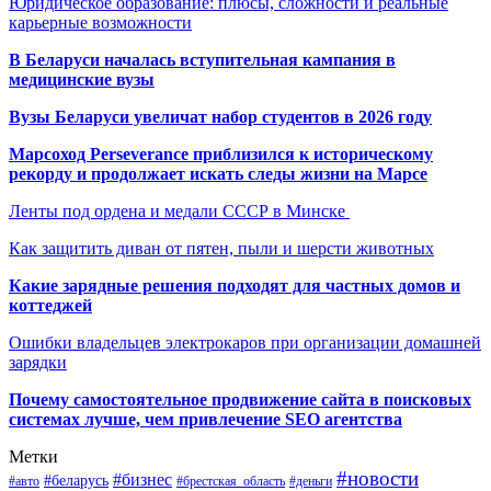
Юридическое образование: плюсы, сложности и реальные
карьерные возможности
В Беларуси началась вступительная кампания в
медицинские вузы
Вузы Беларуси увеличат набор студентов в 2026 году
Марсоход Perseverance приблизился к историческому
рекорду и продолжает искать следы жизни на Марсе
Ленты под ордена и медали СССР в Минске
Как защитить диван от пятен, пыли и шерсти животных
Какие зарядные решения подходят для частных домов и
коттеджей
Ошибки владельцев электрокаров при организации домашней
зарядки
Почему самостоятельное продвижение сайта в поисковых
системах лучше, чем привлечение SEO агентства
Метки
#новости
#бизнес
#беларусь
#авто
#деньги
#брестская_область