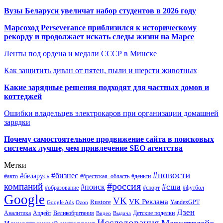
Вузы Беларуси увеличат набор студентов в 2026 году
Марсоход Perseverance приблизился к историческому
рекорду и продолжает искать следы жизни на Марсе
Ленты под ордена и медали СССР в Минске
Как защитить диван от пятен, пыли и шерсти животных
Какие зарядные решения подходят для частных домов и
коттеджей
Ошибки владельцев электрокаров при организации домашней
зарядки
Почему самостоятельное продвижение сайта в поисковых
системах лучше, чем привлечение SEO агентства
Метки
#новости
#бизнес
#беларусь
#авто
#деньги
#брестская_область
#россия
компаний
#сша
#поиск
#футбол
#образование
#спорт
Google
VK
VK Реклама
Rustore
YandexGPT
Google Ads
Ozon
Дзен
Апдейт
Великобритания
Аналитика
Выдача
Детские поделки
Видео
Исследования